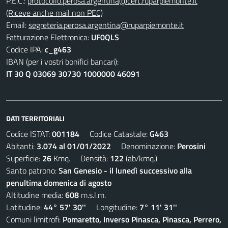
P.E.C.:
protocollo.perosa.argentina@cert.ruparpiemonte.it
(Riceve anche mail non PEC)
Email:
segreteria.perosa.argentina@ruparpiemonte.it
Fatturazione Elettronica:
UF0QLS
Codice IPA:
c_g463
IBAN (per i vostri bonifici bancari):
IT 30 Q 03069 30730 1000000 46091
DATI TERRITORIALI
Codice ISTAT:
001184
Codice Catastale:
G463
Abitanti:
3.074 al 01/01/2022
Denominazione:
Perosini
Superficie:
26
Kmq. Densità:
122
(ab/kmq.)
Santo patrono:
San Genesio - il lunedì successivo alla
penultima domenica di agosto
Altitudine media:
608
m.s.l.m.
Latitudine:
44° 57' 30''
Longitudine:
7° 11' 31''
Comuni limitrofi:
Pomaretto, Inverso Pinasca, Pinasca, Perrero,