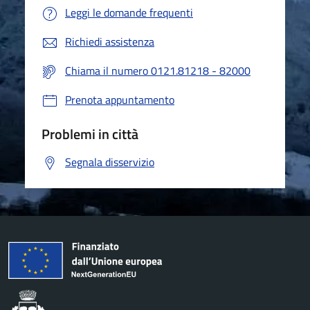
Leggi le domande frequenti
Richiedi assistenza
Chiama il numero 0121.81218 - 82000
Prenota appuntamento
Problemi in città
Segnala disservizio