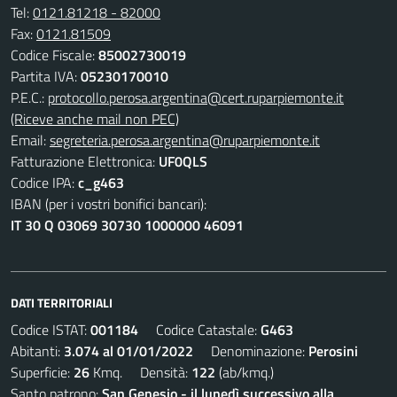
Tel:
0121.81218 - 82000
Fax:
0121.81509
Codice Fiscale:
85002730019
Partita IVA:
05230170010
P.E.C.:
protocollo.perosa.argentina@cert.ruparpiemonte.it
(Riceve anche mail non PEC)
Email:
segreteria.perosa.argentina@ruparpiemonte.it
Fatturazione Elettronica:
UF0QLS
Codice IPA:
c_g463
IBAN (per i vostri bonifici bancari):
IT 30 Q 03069 30730 1000000 46091
DATI TERRITORIALI
Codice ISTAT:
001184
Codice Catastale:
G463
Abitanti:
3.074 al 01/01/2022
Denominazione:
Perosini
Superficie:
26
Kmq. Densità:
122
(ab/kmq.)
Santo patrono:
San Genesio - il lunedì successivo alla