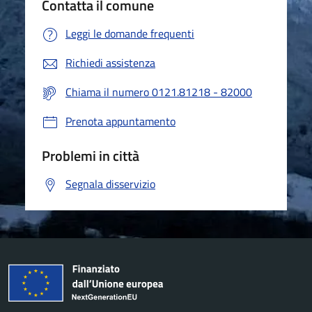
Contatta il comune
Leggi le domande frequenti
Richiedi assistenza
Chiama il numero 0121.81218 - 82000
Prenota appuntamento
Problemi in città
Segnala disservizio