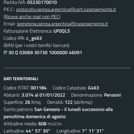
Partita IVA:
05230170010
P.E.C.:
protocollo.perosa.argentina@cert.ruparpiemonte.it
(Riceve anche mail non PEC)
Email:
segreteria.perosa.argentina@ruparpiemonte.it
Fatturazione Elettronica:
UF0QLS
Codice IPA:
c_g463
IBAN (per i vostri bonifici bancari):
IT 30 Q 03069 30730 1000000 46091
DATI TERRITORIALI
Codice ISTAT:
001184
Codice Catastale:
G463
Abitanti:
3.074 al 01/01/2022
Denominazione:
Perosini
Superficie:
26
Kmq. Densità:
122
(ab/kmq.)
Santo patrono:
San Genesio - il lunedì successivo alla
penultima domenica di agosto
Altitudine media:
608
m.s.l.m.
Latitudine:
44° 57' 30''
Longitudine:
7° 11' 31''