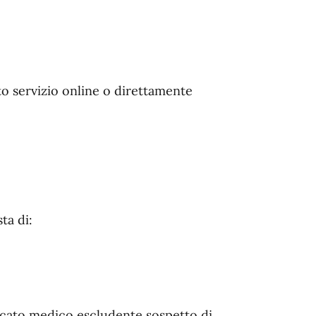
o servizio online o direttamente
ta di:
ficato medico escludente sospetto di