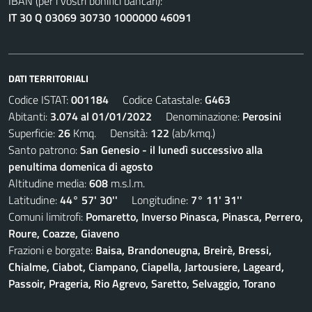
IBAN (per i vostri bonifici bancari):
IT 30 Q 03069 30730 1000000 46091
DATI TERRITORIALI
Codice ISTAT:
001184
Codice Catastale:
G463
Abitanti:
3.074 al 01/01/2022
Denominazione:
Perosini
Superficie:
26
Kmq. Densità:
122
(ab/kmq.)
Santo patrono:
San Genesio - il lunedì successivo alla
penultima domenica di agosto
Altitudine media:
608
m.s.l.m.
Latitudine:
44° 57' 30''
Longitudine:
7° 11' 31''
Comuni limitrofi:
Pomaretto, Inverso Pinasca, Pinasca, Perrero,
Roure, Coazze, Giaveno
Frazioni e borgate:
Baisa, Brandoneugna, Breirè, Bressi,
Chialme, Ciabot, Ciampano, Ciapella, Jartousiere, Lageard,
Passoir, Prageria, Rio Agrevo, Saretto, Selvaggio, Torano