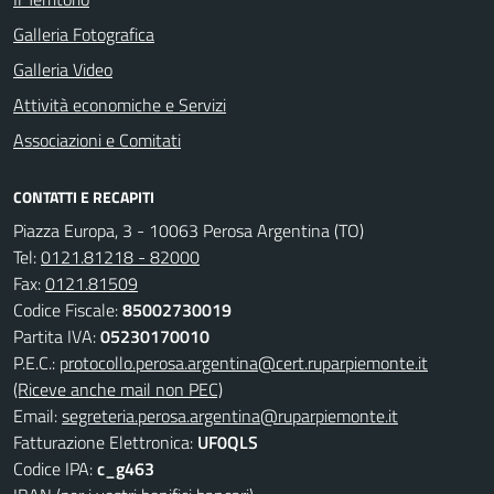
Galleria Fotografica
Galleria Video
Attività economiche e Servizi
Associazioni e Comitati
CONTATTI E RECAPITI
Piazza Europa, 3 - 10063 Perosa Argentina (TO)
Tel:
0121.81218 - 82000
Fax:
0121.81509
Codice Fiscale:
85002730019
Partita IVA:
05230170010
P.E.C.:
protocollo.perosa.argentina@cert.ruparpiemonte.it
(Riceve anche mail non PEC)
Email:
segreteria.perosa.argentina@ruparpiemonte.it
Fatturazione Elettronica:
UF0QLS
Codice IPA:
c_g463