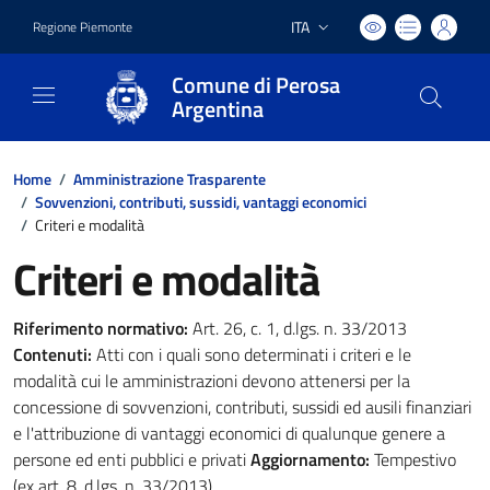
ITA
Regione Piemonte
Lingua attiva:
Comune di Perosa
Argentina
Home
/
Amministrazione Trasparente
/
Sovvenzioni, contributi, sussidi, vantaggi economici
/
Criteri e modalità
Criteri e modalità
Riferimento normativo:
Art. 26, c. 1, d.lgs. n. 33/2013
Contenuti:
Atti con i quali sono determinati i criteri e le
modalità cui le amministrazioni devono attenersi per la
concessione di sovvenzioni, contributi, sussidi ed ausili finanziari
e l'attribuzione di vantaggi economici di qualunque genere a
persone ed enti pubblici e privati
Aggiornamento:
Tempestivo
(ex art. 8, d.lgs. n. 33/2013)