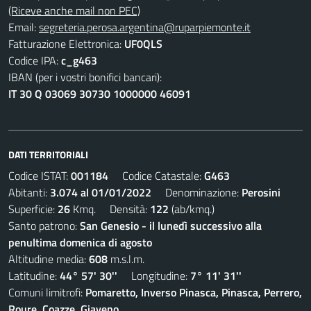
(Riceve anche mail non PEC)
Email:
segreteria.perosa.argentina@ruparpiemonte.it
Fatturazione Elettronica:
UF0QLS
Codice IPA:
c_g463
IBAN (per i vostri bonifici bancari):
IT 30 Q 03069 30730 1000000 46091
DATI TERRITORIALI
Codice ISTAT:
001184
Codice Catastale:
G463
Abitanti:
3.074 al 01/01/2022
Denominazione:
Perosini
Superficie:
26
Kmq. Densità:
122
(ab/kmq.)
Santo patrono:
San Genesio - il lunedì successivo alla
penultima domenica di agosto
Altitudine media:
608
m.s.l.m.
Latitudine:
44° 57' 30''
Longitudine:
7° 11' 31''
Comuni limitrofi:
Pomaretto, Inverso Pinasca, Pinasca, Perrero,
Roure, Coazze, Giaveno