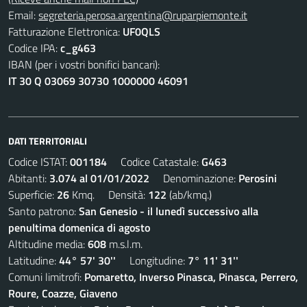
Email:
segreteria.perosa.argentina@ruparpiemonte.it
Fatturazione Elettronica:
UF0QLS
Codice IPA:
c_g463
IBAN (per i vostri bonifici bancari):
IT 30 Q 03069 30730 1000000 46091
DATI TERRITORIALI
Codice ISTAT:
001184
Codice Catastale:
G463
Abitanti:
3.074 al 01/01/2022
Denominazione:
Perosini
Superficie:
26
Kmq. Densità:
122
(ab/kmq.)
Santo patrono:
San Genesio - il lunedì successivo alla
penultima domenica di agosto
Altitudine media:
608
m.s.l.m.
Latitudine:
44° 57' 30''
Longitudine:
7° 11' 31''
Comuni limitrofi:
Pomaretto, Inverso Pinasca, Pinasca, Perrero,
Roure, Coazze, Giaveno