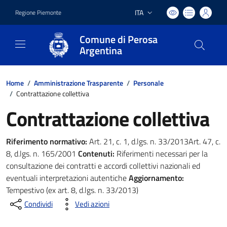
ITA
Regione Piemonte
Lingua attiva:
Comune di Perosa
Argentina
Home
/
Amministrazione Trasparente
/
Personale
/
Contrattazione collettiva
Contrattazione collettiva
Riferimento normativo:
Art. 21, c. 1, d.lgs. n. 33/2013Art. 47, c.
8, d.lgs. n. 165/2001
Contenuti:
Riferimenti necessari per la
consultazione dei contratti e accordi collettivi nazionali ed
eventuali interpretazioni autentiche
Aggiornamento:
Tempestivo (ex art. 8, d.lgs. n. 33/2013)
Condividi
Vedi azioni