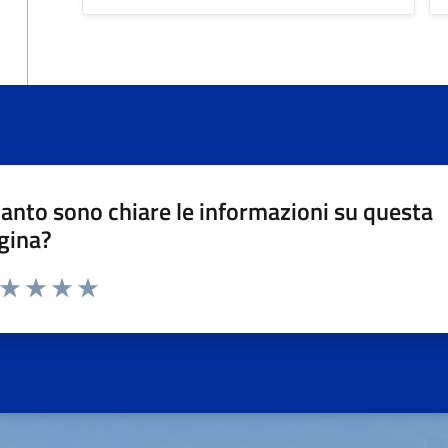
anto sono chiare le informazioni su questa
gina?
a da 1 a 5 stelle la pagina
ta 1 stelle su 5
Valuta 2 stelle su 5
Valuta 3 stelle su 5
Valuta 4 stelle su 5
Valuta 5 stelle su 5