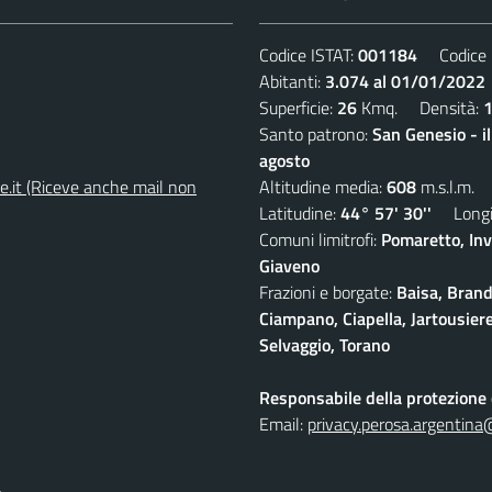
Codice ISTAT:
001184
Codice C
Abitanti:
3.074 al 01/01/2022
Superficie:
26
Kmq. Densità:
Santo patrono:
San Genesio - i
agosto
e.it (Riceve anche mail non
Altitudine media:
608
m.s.l.m.
Latitudine:
44° 57' 30''
Longit
Comuni limitrofi:
Pomaretto, Inv
Giaveno
Frazioni e borgate:
Baisa, Brand
Ciampano, Ciapella, Jartousiere
Selvaggio, Torano
Responsabile della protezione d
Email:
privacy.perosa.argentina