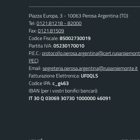
Piazza Europa, 3 - 10063 Perosa Argentina (TO)
Tel:
0121.81218 - 82000
Fax:
0121.81509
Codice Fiscale:
85002730019
Partita IVA:
05230170010
P.E.C.:
protocollo.perosa.argentina@cert.ruparpiemont
PEC)
Email:
segreteria.perosa.argentina@ruparpiemonte.it
Fatturazione Elettronica:
UF0QLS
Codice IPA:
c_g463
IBAN (per i vostri bonifici bancari):
IT 30 Q 03069 30730 1000000 46091