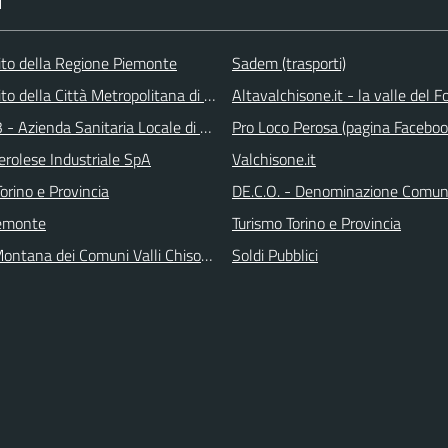
I
 sito della Regione Piemonte
Sadem (trasporti)
 sito della Città Metropolitana di Torino
Altavalchisone.it - la valle del F
 - Azienda Sanitaria Locale di Collegno e Pinerolo
Pro Loco Perosa (pagina Faceboo
erolese Industriale SpA
Valchisone.it
orino e Provincia
DE.C.O. - Denominazione Comuna
emonte
Turismo Torino e Provincia
ontana dei Comuni Valli Chisone e Germanasca
Soldi Pubblici