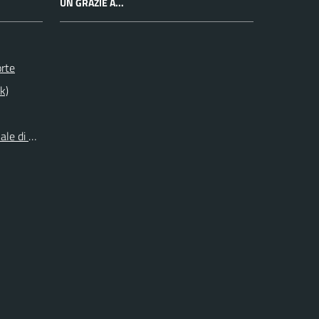
UN GRAZIE A...
orte
k)
le di Origine