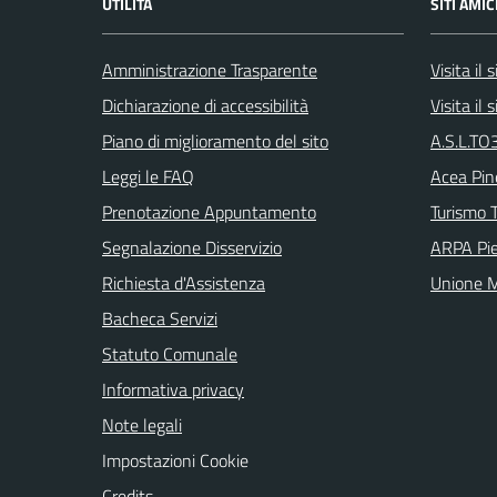
UTILITÀ
SITI AMIC
Amministrazione Trasparente
Visita il
Dichiarazione di accessibilità
Visita il
Piano di miglioramento del sito
A.S.L.TO3
Leggi le FAQ
Acea Pin
Prenotazione Appuntamento
Turismo T
Segnalazione Disservizio
ARPA Pi
Richiesta d'Assistenza
Unione M
Bacheca Servizi
Statuto Comunale
Informativa privacy
Note legali
Impostazioni Cookie
Credits