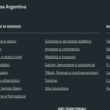
sa Argentina
E DI SERVIZIO
N
ra e pesca
Giustizia e sicurezza pubblica
Ta
e
Imprese e commercio
No
e stato civile
Mobilità e trasporti
Ma
ubblici
Salute, benessere e assistenza
Il
zioni
Tributi, finanze e contravvenzioni
La
 urbanistica
Turismo
C
e tempo libero
Vita lavorativa
Av
ne e formazione
DATI TERRITORIALI