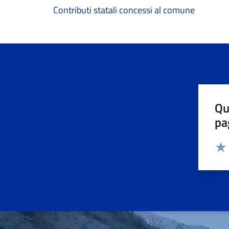
Contributi statali concessi al comune
Qu
pa
Valut
Valu