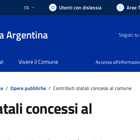
Utenti con dislessia
Aree 
ITA
Lingua attiva:
a Argentina
Seguici su
zi
Vivere il Comune
Accesso all'informazi
te
/
Opere pubbliche
/
Contributi statali concessi al comune
atali concessi al