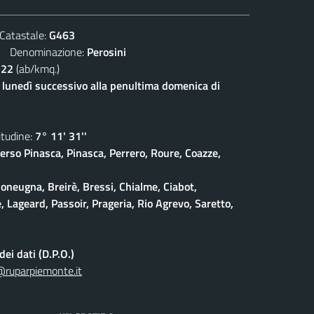
atastale:
G463
Denominazione:
Perosini
122
(ab/kmq.)
l lunedì successivo alla penultima domenica di
udine:
7° 11' 31''
erso Pinasca, Pinasca, Perrero, Roure, Coazze,
oneugna, Breirè, Bressi, Chialme, Ciabot,
, Lageard, Passoir, Prageria, Rio Agrevo, Saretto,
ei dati (D.P.O.)
@ruparpiemonte.it