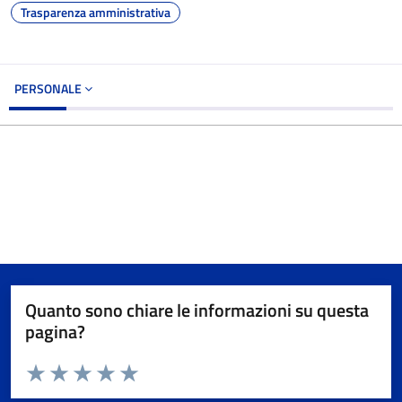
Trasparenza amministrativa
PERSONALE
Quanto sono chiare le informazioni su questa
pagina?
Valuta da 1 a 5 stelle la pagina
Valuta 1 stelle su 5
Valuta 2 stelle su 5
Valuta 3 stelle su 5
Valuta 4 stelle su 5
Valuta 5 stelle su 5