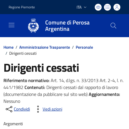
ITA
Regione Piemonte
Lingua attiva:
Comune di Perosa
Argentina
Home
/
Amministrazione Trasparente
/
Personale
/
Dirigenti cessati
Dirigenti cessati
Riferimento normativo:
Art. 14, d.lgs. n. 33/2013 Art. 2-4, l. n.
441/1982
Contenuti:
Dirigenti cessati dal rapporto di lavoro
(documentazione da pubblicare sul sito web)
Aggiornamento:
Nessuno
Condividi
Vedi azioni
Argomenti