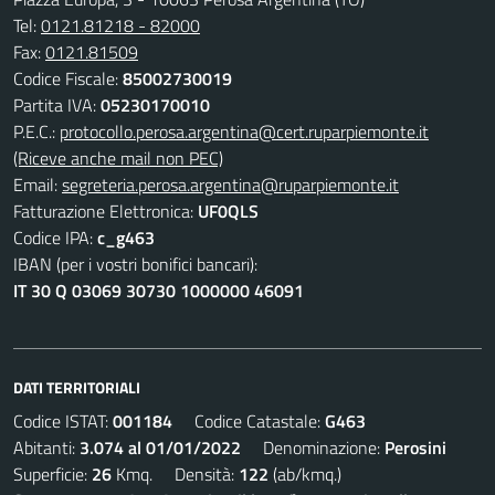
Tel:
0121.81218 - 82000
Fax:
0121.81509
Codice Fiscale:
85002730019
Partita IVA:
05230170010
P.E.C.:
protocollo.perosa.argentina@cert.ruparpiemonte.it
(Riceve anche mail non PEC)
Email:
segreteria.perosa.argentina@ruparpiemonte.it
Fatturazione Elettronica:
UF0QLS
Codice IPA:
c_g463
IBAN (per i vostri bonifici bancari):
IT 30 Q 03069 30730 1000000 46091
DATI TERRITORIALI
Codice ISTAT:
001184
Codice Catastale:
G463
Abitanti:
3.074 al 01/01/2022
Denominazione:
Perosini
Superficie:
26
Kmq. Densità:
122
(ab/kmq.)