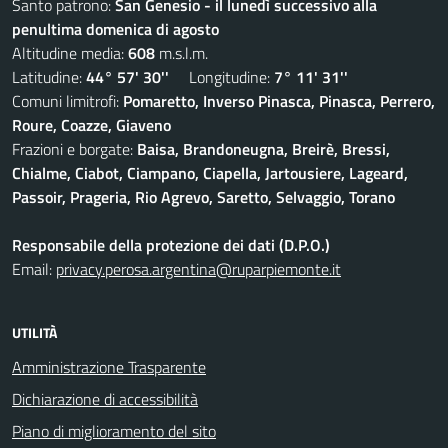
Santo patrono:
San Genesio - il lunedì successivo alla
penultima domenica di agosto
Altitudine media:
608
m.s.l.m.
Latitudine:
44° 57' 30''
Longitudine:
7° 11' 31''
Comuni limitrofi:
Pomaretto, Inverso Pinasca, Pinasca, Perrero,
Roure, Coazze, Giaveno
Frazioni e borgate:
Baisa, Brandoneugna, Breirè, Bressi,
Chialme, Ciabot, Ciampano, Ciapella, Jartousiere, Lageard,
Passoir, Prageria, Rio Agrevo, Saretto, Selvaggio, Torano
Responsabile della protezione dei dati (D.P.O.)
Email:
privacy.perosa.argentina@ruparpiemonte.it
UTILITÀ
Amministrazione Trasparente
Dichiarazione di accessibilità
Piano di miglioramento del sito