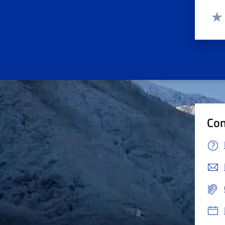
Valut
Valu
Con