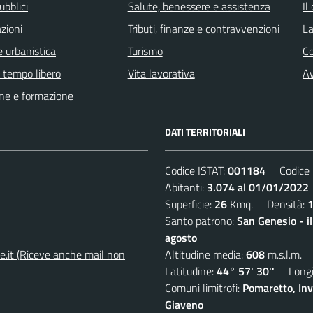
ubblici
Salute, benessere e assistenza
Il
zioni
Tributi, finanze e contravvenzioni
La
 urbanistica
Turismo
C
e tempo libero
Vita lavorativa
Av
ne e formazione
DATI TERRITORIALI
Codice ISTAT:
001184
Codice C
Abitanti:
3.074 al 01/01/2022
Superficie:
26
Kmq. Densità:
Santo patrono:
San Genesio - i
agosto
e.it (Riceve anche mail non
Altitudine media:
608
m.s.l.m.
Latitudine:
44° 57' 30''
Longit
Comuni limitrofi:
Pomaretto, Inv
Giaveno