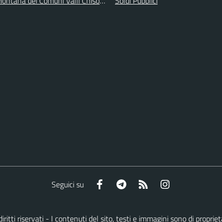
ontana dei Comuni Valli Chisone e Germanasca
Soldi Pubblici
Facebook
Telegram
RSS
Instagram
Seguici su
 diritti riservati - I contenuti del sito, testi e immagini sono di prop