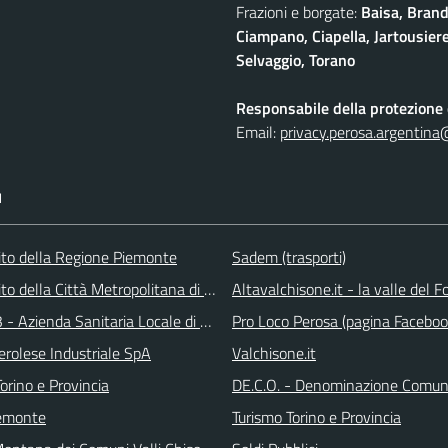
Frazioni e borgate:
Baisa, Brand
Ciampano, Ciapella, Jartousiere
Selvaggio, Torano
Responsabile della protezione d
Email:
privacy.perosa.argentina
I
 sito della Regione Piemonte
Sadem (trasporti)
 sito della Città Metropolitana di Torino
Altavalchisone.it - la valle del F
 - Azienda Sanitaria Locale di Collegno e Pinerolo
Pro Loco Perosa (pagina Faceboo
erolese Industriale SpA
Valchisone.it
orino e Provincia
DE.C.O. - Denominazione Comuna
emonte
Turismo Torino e Provincia