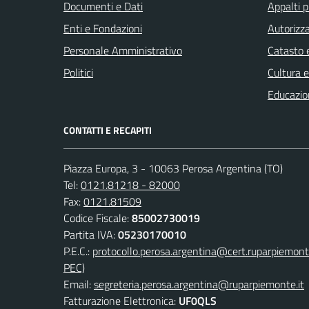
Documenti e Dati
Appalti p
Enti e Fondazioni
Autorizza
Personale Amministrativo
Catasto e
Politici
Cultura 
Educazio
CONTATTI E RECAPITI
Piazza Europa, 3 - 10063 Perosa Argentina (TO)
Tel:
0121.81218 - 82000
Fax:
0121.81509
Codice Fiscale:
85002730019
Partita IVA:
05230170010
P.E.C.:
protocollo.perosa.argentina@cert.ruparpiemont
PEC)
Email:
segreteria.perosa.argentina@ruparpiemonte.it
Fatturazione Elettronica:
UF0QLS