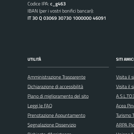
Codice IPA:
c_g463
IBAN (per i vostri bonifici bancari):
IT 30 Q 03069 30730 1000000 46091
UTILITÀ
SITI AMIC
Amministrazione Trasparente
Visita il
Dichiarazione di accessibilità
Visita il
Piano di miglioramento del sito
A.S.L.TO3
Leggi le FAQ
Acea Pin
Prenotazione Appuntamento
Turismo T
Segnalazione Disservizio
ARPA Pi