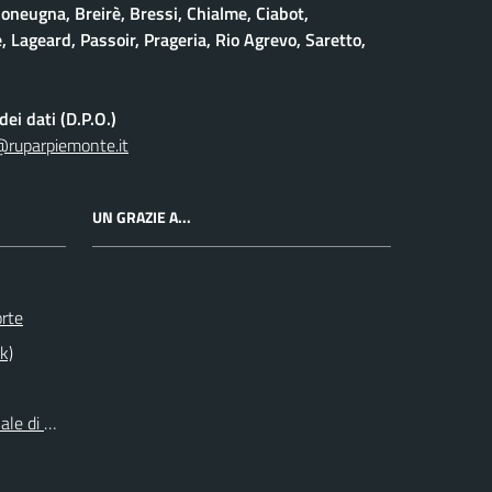
oneugna, Breirè, Bressi, Chialme, Ciabot,
, Lageard, Passoir, Prageria, Rio Agrevo, Saretto,
ei dati (D.P.O.)
@ruparpiemonte.it
UN GRAZIE A...
orte
k)
le di Origine