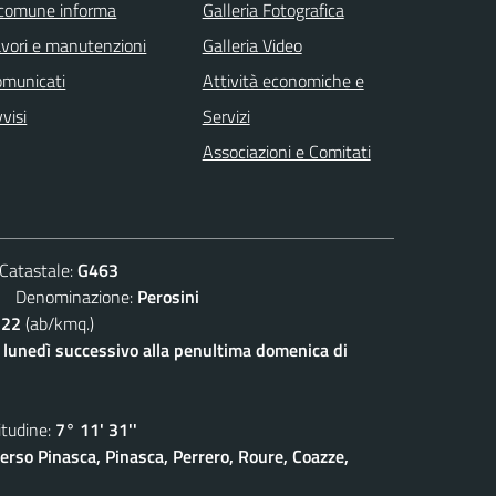
 comune informa
Galleria Fotografica
vori e manutenzioni
Galleria Video
omunicati
Attività economiche e
visi
Servizi
Associazioni e Comitati
atastale:
G463
Denominazione:
Perosini
122
(ab/kmq.)
l lunedì successivo alla penultima domenica di
udine:
7° 11' 31''
erso Pinasca, Pinasca, Perrero, Roure, Coazze,