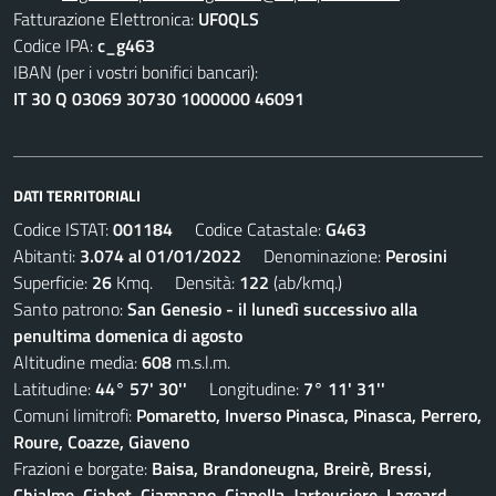
Fatturazione Elettronica:
UF0QLS
Codice IPA:
c_g463
IBAN (per i vostri bonifici bancari):
IT 30 Q 03069 30730 1000000 46091
DATI TERRITORIALI
Codice ISTAT:
001184
Codice Catastale:
G463
Abitanti:
3.074 al 01/01/2022
Denominazione:
Perosini
Superficie:
26
Kmq. Densità:
122
(ab/kmq.)
Santo patrono:
San Genesio - il lunedì successivo alla
penultima domenica di agosto
Altitudine media:
608
m.s.l.m.
Latitudine:
44° 57' 30''
Longitudine:
7° 11' 31''
Comuni limitrofi:
Pomaretto, Inverso Pinasca, Pinasca, Perrero,
Roure, Coazze, Giaveno
Frazioni e borgate:
Baisa, Brandoneugna, Breirè, Bressi,
Chialme, Ciabot, Ciampano, Ciapella, Jartousiere, Lageard,