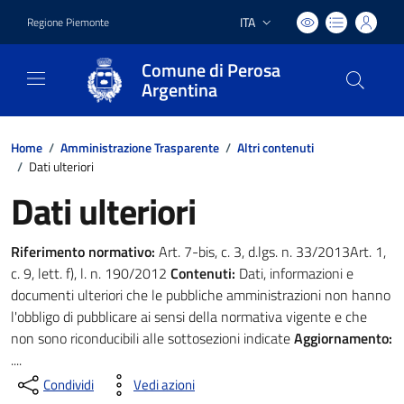
ITA
Regione Piemonte
Lingua attiva:
Comune di Perosa
Argentina
Home
/
Amministrazione Trasparente
/
Altri contenuti
/
Dati ulteriori
Dati ulteriori
Riferimento normativo:
Art. 7-bis, c. 3, d.lgs. n. 33/2013Art. 1,
c. 9, lett. f), l. n. 190/2012
Contenuti:
Dati, informazioni e
documenti ulteriori che le pubbliche amministrazioni non hanno
l'obbligo di pubblicare ai sensi della normativa vigente e che
non sono riconducibili alle sottosezioni indicate
Aggiornamento:
....
Condividi
Vedi azioni