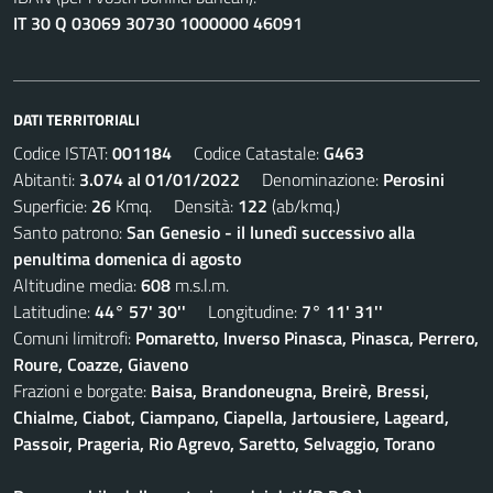
IT 30 Q 03069 30730 1000000 46091
DATI TERRITORIALI
Codice ISTAT:
001184
Codice Catastale:
G463
Abitanti:
3.074 al 01/01/2022
Denominazione:
Perosini
Superficie:
26
Kmq. Densità:
122
(ab/kmq.)
Santo patrono:
San Genesio - il lunedì successivo alla
penultima domenica di agosto
Altitudine media:
608
m.s.l.m.
Latitudine:
44° 57' 30''
Longitudine:
7° 11' 31''
Comuni limitrofi:
Pomaretto, Inverso Pinasca, Pinasca, Perrero,
Roure, Coazze, Giaveno
Frazioni e borgate:
Baisa, Brandoneugna, Breirè, Bressi,
Chialme, Ciabot, Ciampano, Ciapella, Jartousiere, Lageard,
Passoir, Prageria, Rio Agrevo, Saretto, Selvaggio, Torano