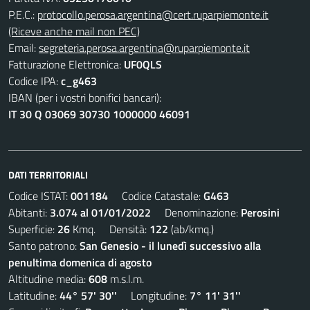
P.E.C.:
protocollo.perosa.argentina@cert.ruparpiemonte.it
(Riceve anche mail non PEC)
Email:
segreteria.perosa.argentina@ruparpiemonte.it
Fatturazione Elettronica:
UF0QLS
Codice IPA:
c_g463
IBAN (per i vostri bonifici bancari):
IT 30 Q 03069 30730 1000000 46091
DATI TERRITORIALI
Codice ISTAT:
001184
Codice Catastale:
G463
Abitanti:
3.074 al 01/01/2022
Denominazione:
Perosini
Superficie:
26
Kmq. Densità:
122
(ab/kmq.)
Santo patrono:
San Genesio - il lunedì successivo alla
penultima domenica di agosto
Altitudine media:
608
m.s.l.m.
Latitudine:
44° 57' 30''
Longitudine:
7° 11' 31''