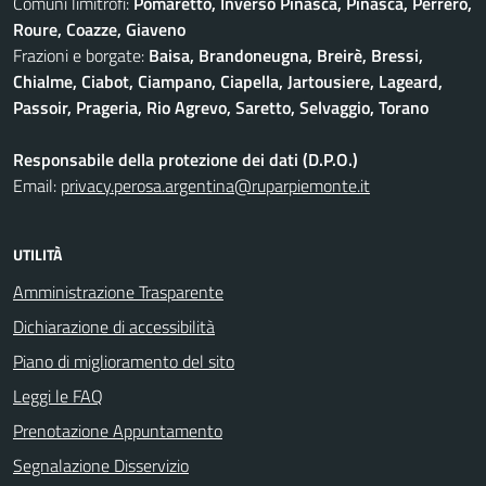
Comuni limitrofi:
Pomaretto, Inverso Pinasca, Pinasca, Perrero,
Roure, Coazze, Giaveno
Frazioni e borgate:
Baisa, Brandoneugna, Breirè, Bressi,
Chialme, Ciabot, Ciampano, Ciapella, Jartousiere, Lageard,
Passoir, Prageria, Rio Agrevo, Saretto, Selvaggio, Torano
Responsabile della protezione dei dati (D.P.O.)
Email:
privacy.perosa.argentina@ruparpiemonte.it
UTILITÀ
Amministrazione Trasparente
Dichiarazione di accessibilità
Piano di miglioramento del sito
Leggi le FAQ
Prenotazione Appuntamento
Segnalazione Disservizio