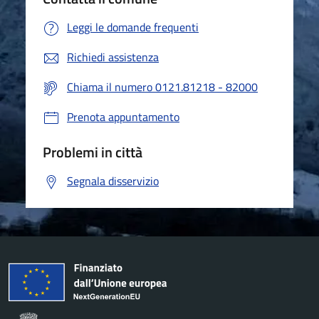
Leggi le domande frequenti
Richiedi assistenza
Chiama il numero 0121.81218 - 82000
Prenota appuntamento
Problemi in città
Segnala disservizio