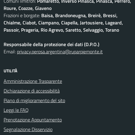
Comuni limitrofi:
Pomaretto, Inverso Pinasca, Pinasca, Perrero,
Roure, Coazze, Giaveno
Frazioni e borgate:
Baisa, Brandoneugna, Breirè, Bressi,
Chialme, Ciabot, Ciampano, Ciapella, Jartousiere, Lageard,
Passoir, Prageria, Rio Agrevo, Saretto, Selvaggio, Torano
Responsabile della protezione dei dati (D.P.O.)
Email:
privacy.perosa.argentina@ruparpiemonte.it
UTILITÀ
Amministrazione Trasparente
Dichiarazione di accessibilità
Piano di miglioramento del sito
Leggi le FAQ
Prenotazione Appuntamento
Segnalazione Disservizio