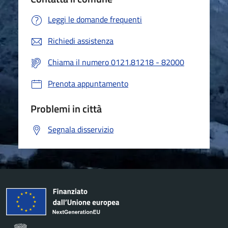
Leggi le domande frequenti
Richiedi assistenza
Chiama il numero 0121.81218 - 82000
Prenota appuntamento
Problemi in città
Segnala disservizio