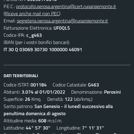
P.E.C.:
protocollo.perosa.argentina@cert.ruparpiemonte.it
(Riceve anche mail non PEC)
Email:
segreteria.perosa.argentina@ruparpiemonte.it
Fatturazione Elettronica:
UF0QLS
Codice IPA:
c_g463
IBAN (per i vostri bonifici bancari):
IT 30 Q 03069 30730 1000000 46091
DATI TERRITORIALI
Codice ISTAT:
001184
Codice Catastale:
G463
Abitanti:
3.074 al 01/01/2022
Denominazione:
Perosini
Superficie:
26
Kmq. Densità:
122
(ab/kmq.)
Santo patrono:
San Genesio - il lunedì successivo alla
penultima domenica di agosto
Altitudine media:
608
m.s.l.m.
Latitudine:
44° 57' 30''
Longitudine:
7° 11' 31''