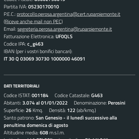
Partita IVA:
05230170010
P.E.C.:
protocollo.perosa.argentina@cert.ruparpiemonte.it
(Riceve anche mail non PEC)
Email:
segreteria.perosa.argentina@ruparpiemonte.it
Fatturazione Elettronica:
UF0QLS
Codice IPA:
c_g463
IBAN (per i vostri bonifici bancari):
IT 30 Q 03069 30730 1000000 46091
DATI TERRITORIALI
Codice ISTAT:
001184
Codice Catastale:
G463
Abitanti:
3.074 al 01/01/2022
Denominazione:
Perosini
Superficie:
26
Kmq. Densità:
122
(ab/kmq.)
Santo patrono:
San Genesio - il lunedì successivo alla
penultima domenica di agosto
Altitudine media:
608
m.s.l.m.