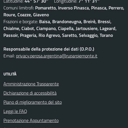
Latitudine:
44° 57' 30''
Longitudine:
7° 11' 31''
Comuni limitrofi:
Pomaretto, Inverso Pinasca, Pinasca, Perrero,
Roure, Coazze, Giaveno
Frazioni e borgate:
Baisa, Brandoneugna, Breirè, Bressi,
Chialme, Ciabot, Ciampano, Ciapella, Jartousiere, Lageard,
Passoir, Prageria, Rio Agrevo, Saretto, Selvaggio, Torano
Responsabile della protezione dei dati (D.P.O.)
Email:
privacy.perosa.argentina@ruparpiemonte.it
UTILITÀ
Amministrazione Trasparente
Dichiarazione di accessibilità
Piano di miglioramento del sito
Leggi le FAQ
Prenotazione Appuntamento