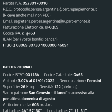
Partita IVA:
05230170010
P.E.C.:
protocollo.perosa.argentina@cert.ruparpiemonte.it
(Riceve anche mail non PEC)
Email:
segreteria.perosa.argentina@ruparpiemonte.it
Fatturazione Elettronica:
UF0QLS
Codice IPA:
c_g463
IBAN (per i vostri bonifici bancari):
IT 30 Q 03069 30730 1000000 46091
DATI TERRITORIALI
Codice ISTAT:
001184
Codice Catastale:
G463
Abitanti:
3.074 al 01/01/2022
Denominazione:
Perosini
Superficie:
26
Kmq. Densità:
122
(ab/kmq.)
Santo patrono:
San Genesio - il lunedì successivo alla
penultima domenica di agosto
Altitudine media:
608
m.s.l.m.
Latitudine:
44° 57' 30''
Longitudine:
7° 11' 31''