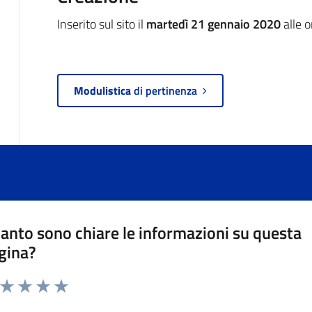
Inserito sul sito il
martedì 21 gennaio 2020
alle 
Modulistica
di pertinenza
anto sono chiare le informazioni su questa
gina?
a da 1 a 5 stelle la pagina
ta 1 stelle su 5
Valuta 2 stelle su 5
Valuta 3 stelle su 5
Valuta 4 stelle su 5
Valuta 5 stelle su 5