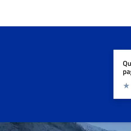
Qu
pa
Valut
Valu