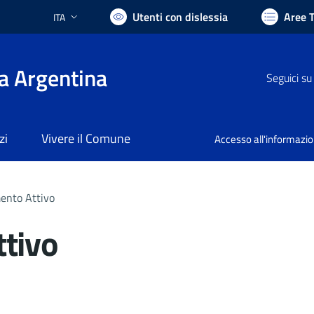
Utenti con dislessia
Aree 
ITA
Lingua attiva:
a Argentina
Seguici su
zi
Vivere il Comune
Accesso all'informazi
ento Attivo
tivo
nto