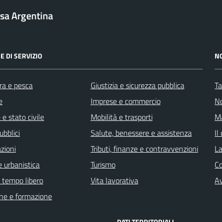
sa Argentina
E DI SERVIZIO
N
ra e pesca
Giustizia e sicurezza pubblica
Ta
e
Imprese e commercio
No
e stato civile
Mobilità e trasporti
Ma
ubblici
Salute, benessere e assistenza
Il
zioni
Tributi, finanze e contravvenzioni
La
 urbanistica
Turismo
C
e tempo libero
Vita lavorativa
Av
ne e formazione
DATI TERRITORIALI