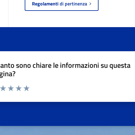
Regolamenti
di pertinenza
anto sono chiare le informazioni su questa
gina?
a da 1 a 5 stelle la pagina
ta 1 stelle su 5
Valuta 2 stelle su 5
Valuta 3 stelle su 5
Valuta 4 stelle su 5
Valuta 5 stelle su 5