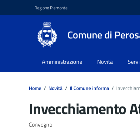
Regione Piemonte
Comune di Peros
Amministrazione
Novità
Servi
Home
/
Novità
/
Il Comune informa
/
Invecchiam
Invecchiamento At
Dettagli del docume
Convegno