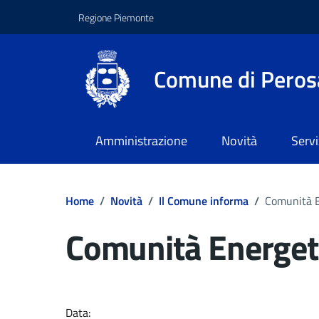
Regione Piemonte
Comune di Peros
Amministrazione
Novità
Servi
Home
/
Novità
/
Il Comune informa
/
Comunità E
Comunità Energeti
Dettagli del docume
Data: