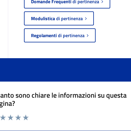
Domande Frequenti
di pertinenza
Modulistica
di pertinenza
Regolamenti
di pertinenza
anto sono chiare le informazioni su questa
gina?
a da 1 a 5 stelle la pagina
ta 1 stelle su 5
Valuta 2 stelle su 5
Valuta 3 stelle su 5
Valuta 4 stelle su 5
Valuta 5 stelle su 5