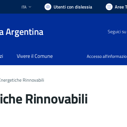
Utenti con dislessia
Aree 
ITA
Lingua attiva:
a Argentina
Seguici su
zi
Vivere il Comune
Accesso all'informazi
nergetiche Rinnovabili
che Rinnovabili
nto