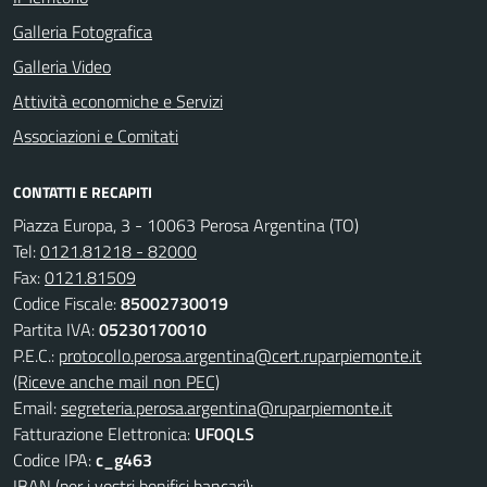
Galleria Fotografica
Galleria Video
Attività economiche e Servizi
Associazioni e Comitati
CONTATTI E RECAPITI
Piazza Europa, 3 - 10063 Perosa Argentina (TO)
Tel:
0121.81218 - 82000
Fax:
0121.81509
Codice Fiscale:
85002730019
Partita IVA:
05230170010
P.E.C.:
protocollo.perosa.argentina@cert.ruparpiemonte.it
(Riceve anche mail non PEC)
Email:
segreteria.perosa.argentina@ruparpiemonte.it
Fatturazione Elettronica:
UF0QLS
Codice IPA:
c_g463
IBAN (per i vostri bonifici bancari):