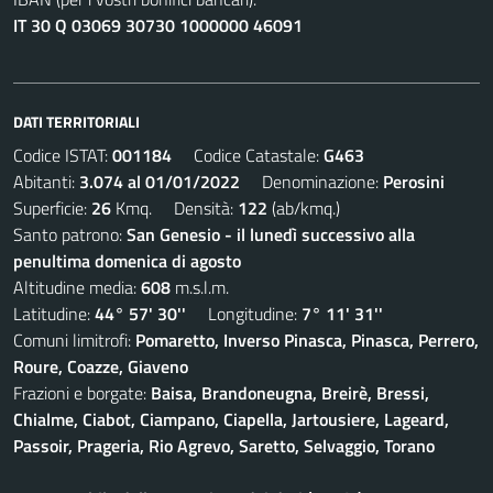
IT 30 Q 03069 30730 1000000 46091
DATI TERRITORIALI
Codice ISTAT:
001184
Codice Catastale:
G463
Abitanti:
3.074 al 01/01/2022
Denominazione:
Perosini
Superficie:
26
Kmq. Densità:
122
(ab/kmq.)
Santo patrono:
San Genesio - il lunedì successivo alla
penultima domenica di agosto
Altitudine media:
608
m.s.l.m.
Latitudine:
44° 57' 30''
Longitudine:
7° 11' 31''
Comuni limitrofi:
Pomaretto, Inverso Pinasca, Pinasca, Perrero,
Roure, Coazze, Giaveno
Frazioni e borgate:
Baisa, Brandoneugna, Breirè, Bressi,
Chialme, Ciabot, Ciampano, Ciapella, Jartousiere, Lageard,
Passoir, Prageria, Rio Agrevo, Saretto, Selvaggio, Torano