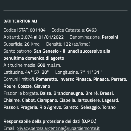
DATI TERRITORIALI
Codice ISTAT:
001184
Codice Catastale:
G463
Abitanti:
3.074 al 01/01/2022
Denominazione:
Perosini
Superficie:
26
Kmq. Densità:
122
(ab/kmq.)
Santo patrono:
San Genesio - il lunedì successivo alla
penultima domenica di agosto
Altitudine media:
608
m.s.l.m.
Latitudine:
44° 57' 30''
Longitudine:
7° 11' 31''
Comuni limitrofi:
Pomaretto, Inverso Pinasca, Pinasca, Perrero,
Roure, Coazze, Giaveno
Frazioni e borgate:
Baisa, Brandoneugna, Breirè, Bressi,
Chialme, Ciabot, Ciampano, Ciapella, Jartousiere, Lageard,
Passoir, Prageria, Rio Agrevo, Saretto, Selvaggio, Torano
Responsabile della protezione dei dati (D.P.O.)
Email:
privacy.perosa.argentina@ruparpiemonte.it