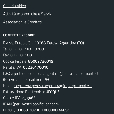
Galleria Video
Attività economiche e Servizi
Associazioni e Comitati
CONTATTI E RECAPITI
Piazza Europa, 3 - 10063 Perosa Argentina (TO)
Tel:
0121.81218 - 82000
Fax:
0121.81509
Codice Fiscale:
85002730019
Partita IVA:
05230170010
P.E.C.:
protocollo.perosa.argentina@cert.ruparpiemonte.it
(Riceve anche mail non PEC)
Email:
segreteria.perosa.argentina@ruparpiemonte.it
Fatturazione Elettronica:
UF0QLS
Codice IPA:
c_g463
IBAN (per i vostri bonifici bancari):
IT 30 Q 03069 30730 1000000 46091