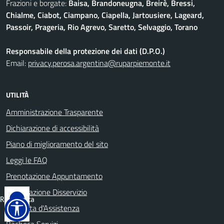
Frazioni e borgate:
Baisa, Brandoneugna, Breirè, Bressi,
Chialme, Ciabot, Ciampano, Ciapella, Jartousiere, Lageard,
Passoir, Prageria, Rio Agrevo, Saretto, Selvaggio, Torano
Responsabile della protezione dei dati (D.P.O.)
Email:
privacy.perosa.argentina@ruparpiemonte.it
UTILITÀ
Amministrazione Trasparente
Dichiarazione di accessibilità
Piano di miglioramento del sito
Leggi le FAQ
Prenotazione Appuntamento
Segnalazione Disservizio
Reimposta
Richiesta d'Assistenza
tutto