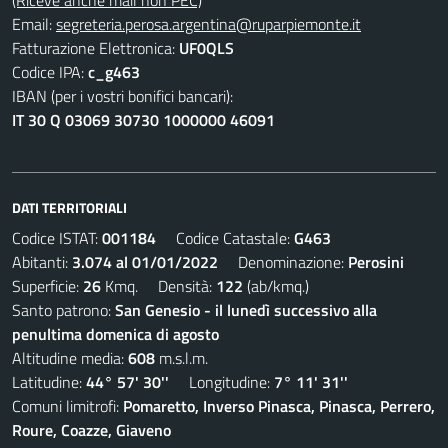
(Riceve anche mail non PEC)
Email:
segreteria.perosa.argentina@ruparpiemonte.it
Fatturazione Elettronica:
UF0QLS
Codice IPA:
c_g463
IBAN (per i vostri bonifici bancari):
IT 30 Q 03069 30730 1000000 46091
DATI TERRITORIALI
Codice ISTAT:
001184
Codice Catastale:
G463
Abitanti:
3.074 al 01/01/2022
Denominazione:
Perosini
Superficie:
26
Kmq. Densità:
122
(ab/kmq.)
Santo patrono:
San Genesio - il lunedì successivo alla
penultima domenica di agosto
Altitudine media:
608
m.s.l.m.
Latitudine:
44° 57' 30''
Longitudine:
7° 11' 31''
Comuni limitrofi:
Pomaretto, Inverso Pinasca, Pinasca, Perrero,
Roure, Coazze, Giaveno