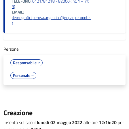
TELEFONO:
0121/81218 - 82000 (int. 1 – int.
3)
EMAIL:
demografici.perosa.argentina@ruparpiemonte.i
t
Persone
Responsabile
Personale
Creazione
Inserito sul sito il
lunedì 02 maggio 2022
alle ore
12:14:20
per