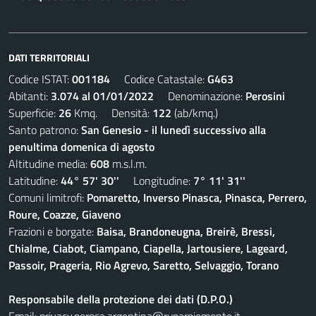
DATI TERRITORIALI
Codice ISTAT:
001184
Codice Catastale:
G463
Abitanti:
3.074 al 01/01/2022
Denominazione:
Perosini
Superficie:
26
Kmq. Densità:
122
(ab/kmq.)
Santo patrono:
San Genesio - il lunedì successivo alla
penultima domenica di agosto
Altitudine media:
608
m.s.l.m.
Latitudine:
44° 57' 30''
Longitudine:
7° 11' 31''
Comuni limitrofi:
Pomaretto, Inverso Pinasca, Pinasca, Perrero,
Roure, Coazze, Giaveno
Frazioni e borgate:
Baisa, Brandoneugna, Breirè, Bressi,
Chialme, Ciabot, Ciampano, Ciapella, Jartousiere, Lageard,
Passoir, Prageria, Rio Agrevo, Saretto, Selvaggio, Torano
Responsabile della protezione dei dati (D.P.O.)