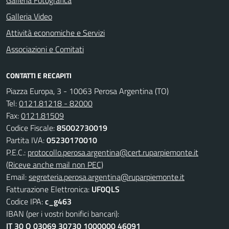
Galleria Fotografica
Galleria Video
Attività economiche e Servizi
Associazioni e Comitati
CONTATTI E RECAPITI
Piazza Europa, 3 - 10063 Perosa Argentina (TO)
Tel:
0121.81218 - 82000
Fax:
0121.81509
Codice Fiscale:
85002730019
Partita IVA:
05230170010
P.E.C.:
protocollo.perosa.argentina@cert.ruparpiemonte.it
(Riceve anche mail non PEC)
Email:
segreteria.perosa.argentina@ruparpiemonte.it
Fatturazione Elettronica:
UF0QLS
Codice IPA:
c_g463
IBAN (per i vostri bonifici bancari):
IT 30 Q 03069 30730 1000000 46091