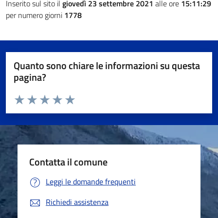
Inserito sul sito il
giovedì 23 settembre 2021
alle ore
15:11:29
per numero giorni
1778
Quanto sono chiare le informazioni su questa
pagina?
Valuta da 1 a 5 stelle la pagina
Valuta 1 stelle su 5
Valuta 2 stelle su 5
Valuta 3 stelle su 5
Valuta 4 stelle su 5
Valuta 5 stelle su 5
Contatta il comune
Leggi le domande frequenti
Richiedi assistenza