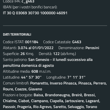
Codice IPA:
c_g463
IBAN (per i vostri bonifici bancari):
IT 30 Q 03069 30730 1000000 46091
DATI TERRITORIALI
Codice ISTAT:
001184
Codice Catastale:
G463
Abitanti:
3.074 al 01/01/2022
Denominazione:
Perosini
Superficie:
26
Kmq. Densità:
122
(ab/kmq.)
Santo patrono:
San Genesio - il lunedì successivo alla
penultima domenica di agosto
Altitudine media:
608
m.s.l.m.
Latitudine:
44° 57' 30''
Longitudine:
7° 11' 31''
Comuni limitrofi:
Pomaretto, Inverso Pinasca, Pinasca, Perrero,
Roure, Coazze, Giaveno
Frazioni e borgate:
Baisa, Brandoneugna, Breirè, Bressi,
Chialme, Ciabot, Ciampano, Ciapella, Jartousiere, Lageard,
Passoir, Prageria, Rio Agrevo, Saretto, Selvaggio, Torano