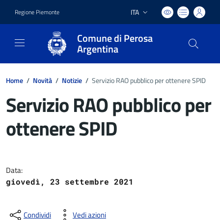
ITA
Regione Piemonte
Lingua attiva:
Comune di Perosa
Argentina
Home
/
Novità
/
Notizie
/
Servizio RAO pubblico per ottenere SPID
Servizio RAO pubblico per
ottenere SPID
Dettagli del documento
Data:
giovedì, 23 settembre 2021
Condividi
Vedi azioni