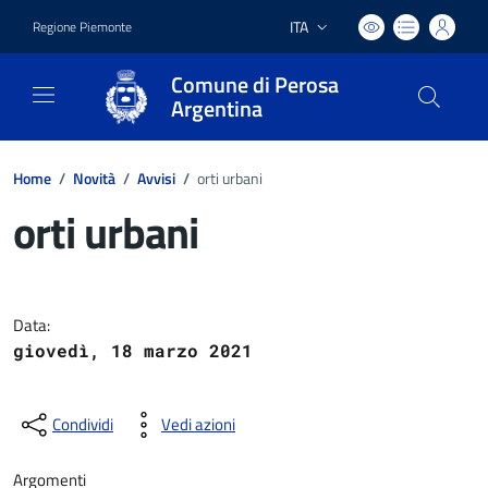
ITA
Regione Piemonte
Lingua attiva:
Comune di Perosa
Argentina
Home
/
Novità
/
Avvisi
/
orti urbani
orti urbani
Dettagli del documento
Data:
giovedì, 18 marzo 2021
Condividi
Vedi azioni
Argomenti