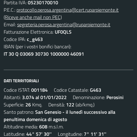
Partita IVA:
05230170010
P.E.C.:
protocollo.perosa.argentina@cert.ruparpiemonte.it
(Riceve anche mail non PEC)
Email:
segreteria.perosa.argentina@ruparpiemonte.it
Fatturazione Elettronica:
UF0QLS
Codice IPA:
c_g463
IBAN (per i vostri bonifici bancari):
IT 30 Q 03069 30730 1000000 46091
DATI TERRITORIALI
Codice ISTAT:
001184
Codice Catastale:
G463
Abitanti:
3.074 al 01/01/2022
Denominazione:
Perosini
Superficie:
26
Kmq. Densità:
122
(ab/kmq.)
Santo patrono:
San Genesio - il lunedì successivo alla
penultima domenica di agosto
Altitudine media:
608
m.s.l.m.
Latitudine:
44° 57' 30''
Longitudine:
7° 11' 31''