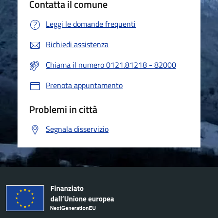
Contatta il comune
Leggi le domande frequenti
Richiedi assistenza
Chiama il numero 0121.81218 - 82000
Prenota appuntamento
Problemi in città
Segnala disservizio