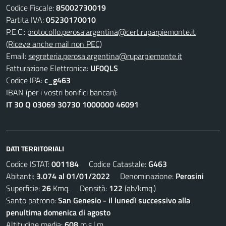
Codice Fiscale:
85002730019
Partita IVA:
05230170010
P.E.C.:
protocollo.perosa.argentina@cert.ruparpiemonte.it
(Riceve anche mail non PEC)
Email:
segreteria.perosa.argentina@ruparpiemonte.it
Fatturazione Elettronica:
UF0QLS
Codice IPA:
c_g463
IBAN (per i vostri bonifici bancari):
IT 30 Q 03069 30730 1000000 46091
DATI TERRITORIALI
Codice ISTAT:
001184
Codice Catastale:
G463
Abitanti:
3.074 al 01/01/2022
Denominazione:
Perosini
Superficie:
26
Kmq. Densità:
122
(ab/kmq.)
Santo patrono:
San Genesio - il lunedì successivo alla
penultima domenica di agosto
Altitudine media:
608
m.s.l.m.