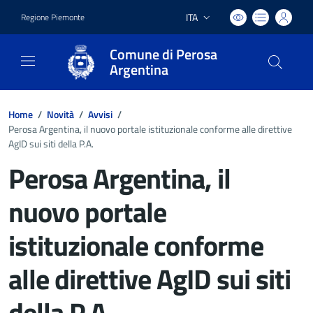
ITA
Regione Piemonte
Lingua attiva:
Comune di Perosa
Argentina
Home
/
Novità
/
Avvisi
/
Perosa Argentina, il nuovo portale istituzionale conforme alle direttive
AgID sui siti della P.A.
Perosa Argentina, il
nuovo portale
istituzionale conforme
alle direttive AgID sui siti
della P.A.