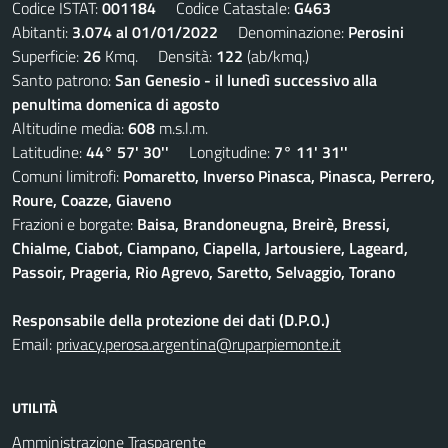
Codice ISTAT:
001184
Codice Catastale:
G463
Abitanti:
3.074 al 01/01/2022
Denominazione:
Perosini
Superficie:
26
Kmq. Densità:
122
(ab/kmq.)
Santo patrono:
San Genesio - il lunedì successivo alla
penultima domenica di agosto
Altitudine media:
608
m.s.l.m.
Latitudine:
44° 57' 30''
Longitudine:
7° 11' 31''
Comuni limitrofi:
Pomaretto, Inverso Pinasca, Pinasca, Perrero,
Roure, Coazze, Giaveno
Frazioni e borgate:
Baisa, Brandoneugna, Breirè, Bressi,
Chialme, Ciabot, Ciampano, Ciapella, Jartousiere, Lageard,
Passoir, Prageria, Rio Agrevo, Saretto, Selvaggio, Torano
Responsabile della protezione dei dati (D.P.O.)
Email:
privacy.perosa.argentina@ruparpiemonte.it
UTILITÀ
Amministrazione Trasparente