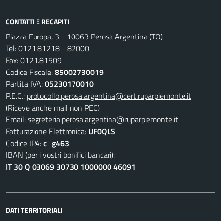
CONTATTI E RECAPITI
Piazza Europa, 3 - 10063 Perosa Argentina (TO)
Tel:
0121.81218 - 82000
Fax:
0121.81509
Codice Fiscale:
85002730019
Partita IVA:
05230170010
P.E.C.:
protocollo.perosa.argentina@cert.ruparpiemonte.it
(Riceve anche mail non PEC)
Email:
segreteria.perosa.argentina@ruparpiemonte.it
Fatturazione Elettronica:
UF0QLS
Codice IPA:
c_g463
IBAN (per i vostri bonifici bancari):
IT 30 Q 03069 30730 1000000 46091
DATI TERRITORIALI