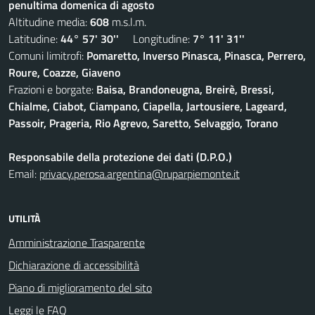
penultima domenica di agosto
Altitudine media:
608
m.s.l.m.
Latitudine:
44° 57' 30''
Longitudine:
7° 11' 31''
Comuni limitrofi:
Pomaretto, Inverso Pinasca, Pinasca, Perrero,
Roure, Coazze, Giaveno
Frazioni e borgate:
Baisa, Brandoneugna, Breirè, Bressi,
Chialme, Ciabot, Ciampano, Ciapella, Jartousiere, Lageard,
Passoir, Prageria, Rio Agrevo, Saretto, Selvaggio, Torano
Responsabile della protezione dei dati (D.P.O.)
Email:
privacy.perosa.argentina@ruparpiemonte.it
UTILITÀ
Amministrazione Trasparente
Dichiarazione di accessibilità
Piano di miglioramento del sito
Leggi le FAQ