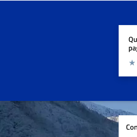
Qu
pa
Valut
Valu
Con