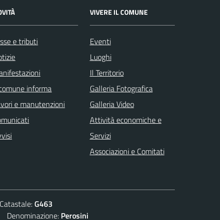
OVITÀ
VIVERE IL COMUNE
sse e tributi
Eventi
tizie
Luoghi
nifestazioni
Il Territorio
 comune informa
Galleria Fotografica
vori e manutenzioni
Galleria Video
omunicati
Attività economiche e
visi
Servizi
Associazioni e Comitati
atastale:
G463
Denominazione:
Perosini