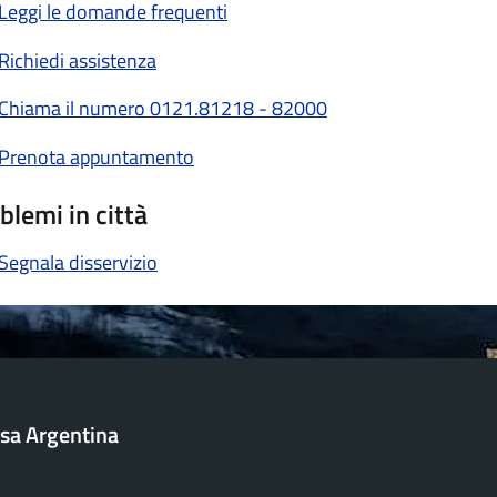
Leggi le domande frequenti
Richiedi assistenza
Chiama il numero 0121.81218 - 82000
Prenota appuntamento
blemi in città
Segnala disservizio
sa Argentina