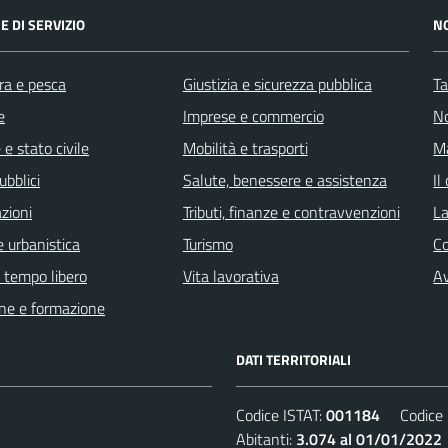
E DI SERVIZIO
N
ra e pesca
Giustizia e sicurezza pubblica
Ta
e
Imprese e commercio
No
e stato civile
Mobilità e trasporti
Ma
ubblici
Salute, benessere e assistenza
Il
zioni
Tributi, finanze e contravvenzioni
La
 urbanistica
Turismo
C
e tempo libero
Vita lavorativa
Av
ne e formazione
DATI TERRITORIALI
Codice ISTAT:
001184
Codice C
Abitanti:
3.074 al 01/01/2022