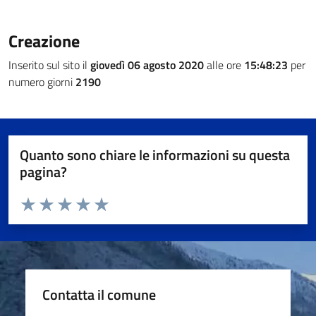
Creazione
Inserito sul sito il
giovedì 06 agosto 2020
alle ore
15:48:23
per
numero giorni
2190
Quanto sono chiare le informazioni su questa
pagina?
Valuta da 1 a 5 stelle la pagina
Valuta 1 stelle su 5
Valuta 2 stelle su 5
Valuta 3 stelle su 5
Valuta 4 stelle su 5
Valuta 5 stelle su 5
Contatta il comune