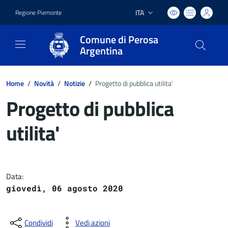
ITA
Regione Piemonte
Lingua attiva:
Comune di Perosa
Argentina
Home
/
Novità
/
Notizie
/
Progetto di pubblica utilita'
Progetto di pubblica
utilita'
Dettagli del documento
Data:
giovedì, 06 agosto 2020
Condividi
Vedi azioni