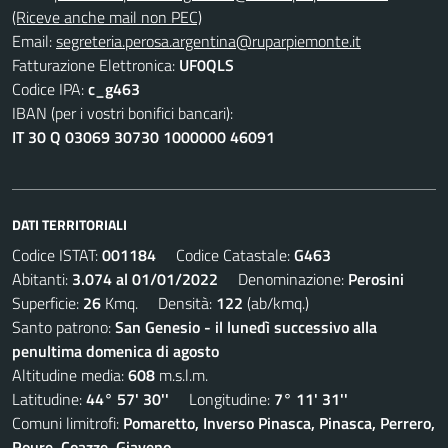
(Riceve anche mail non PEC)
Email:
segreteria.perosa.argentina@ruparpiemonte.it
Fatturazione Elettronica:
UF0QLS
Codice IPA:
c_g463
IBAN (per i vostri bonifici bancari):
IT 30 Q 03069 30730 1000000 46091
DATI TERRITORIALI
Codice ISTAT:
001184
Codice Catastale:
G463
Abitanti:
3.074 al 01/01/2022
Denominazione:
Perosini
Superficie:
26
Kmq. Densità:
122
(ab/kmq.)
Santo patrono:
San Genesio - il lunedì successivo alla
penultima domenica di agosto
Altitudine media:
608
m.s.l.m.
Latitudine:
44° 57' 30''
Longitudine:
7° 11' 31''
Comuni limitrofi:
Pomaretto, Inverso Pinasca, Pinasca, Perrero,
Roure, Coazze, Giaveno