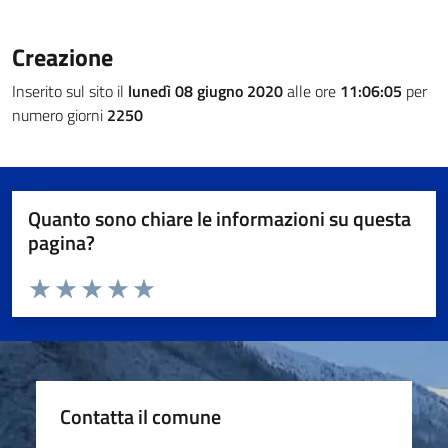
Creazione
Inserito sul sito il
lunedì 08 giugno 2020
alle ore
11:06:05
per
numero giorni
2250
Quanto sono chiare le informazioni su questa
pagina?
Valuta da 1 a 5 stelle la pagina
Valuta 1 stelle su 5
Valuta 2 stelle su 5
Valuta 3 stelle su 5
Valuta 4 stelle su 5
Valuta 5 stelle su 5
Contatta il comune