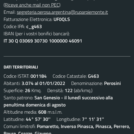
(Riceve anche mail non PEC)
Email:
segreteria.perosa.argentina@ruparpiemonte.it
Fatturazione Elettronica:
UF0QLS
Codice IPA:
c_g463
IBAN (per i vostri bonifici bancari):
IT 30 Q 03069 30730 1000000 46091
DATI TERRITORIALI
Codice ISTAT:
001184
Codice Catastale:
G463
Abitanti:
3.074 al 01/01/2022
Denominazione:
Perosini
Superficie:
26
Kmq. Densità:
122
(ab/kmq.)
Santo patrono:
San Genesio - il lunedì successivo alla
penultima domenica di agosto
Altitudine media:
608
m.s.l.m.
Latitudine:
44° 57' 30''
Longitudine:
7° 11' 31''
Comuni limitrofi:
Pomaretto, Inverso Pinasca, Pinasca, Perrero,
Roure, Coazze, Giaveno