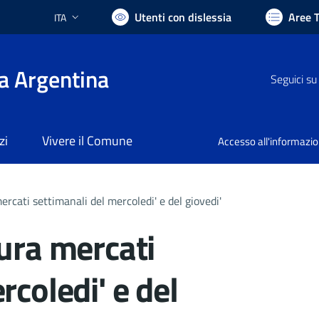
Utenti con dislessia
Aree 
ITA
Lingua attiva:
a Argentina
Seguici su
zi
Vivere il Comune
Accesso all'informazi
rcati settimanali del mercoledi' e del giovedi'
ura mercati
rcoledi' e del