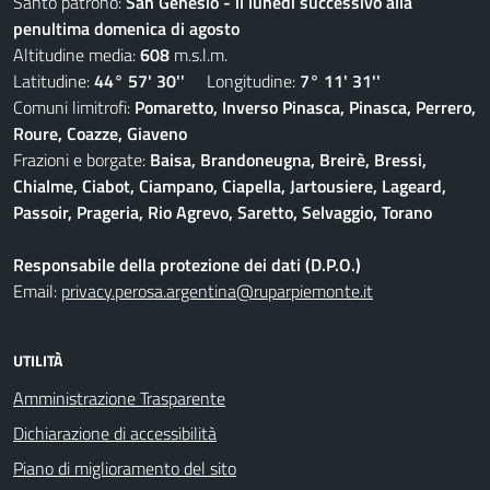
Santo patrono:
San Genesio - il lunedì successivo alla
penultima domenica di agosto
Altitudine media:
608
m.s.l.m.
Latitudine:
44° 57' 30''
Longitudine:
7° 11' 31''
Comuni limitrofi:
Pomaretto, Inverso Pinasca, Pinasca, Perrero,
Roure, Coazze, Giaveno
Frazioni e borgate:
Baisa, Brandoneugna, Breirè, Bressi,
Chialme, Ciabot, Ciampano, Ciapella, Jartousiere, Lageard,
Passoir, Prageria, Rio Agrevo, Saretto, Selvaggio, Torano
Responsabile della protezione dei dati (D.P.O.)
Email:
privacy.perosa.argentina@ruparpiemonte.it
UTILITÀ
Amministrazione Trasparente
Dichiarazione di accessibilità
Piano di miglioramento del sito