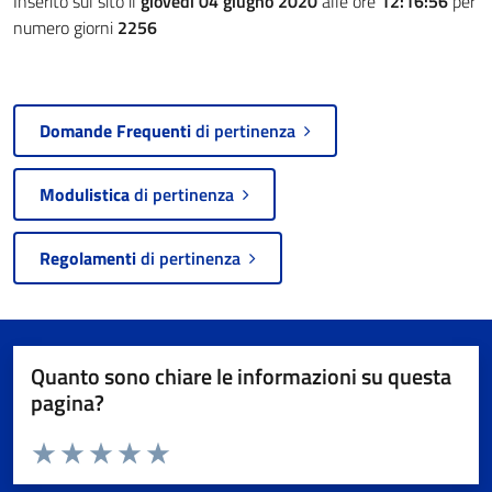
Inserito sul sito il
giovedì 04 giugno 2020
alle ore
12:16:56
per
numero giorni
2256
Domande Frequenti
di pertinenza
Modulistica
di pertinenza
Regolamenti
di pertinenza
Quanto sono chiare le informazioni su questa
pagina?
Valuta da 1 a 5 stelle la pagina
Valuta 1 stelle su 5
Valuta 2 stelle su 5
Valuta 3 stelle su 5
Valuta 4 stelle su 5
Valuta 5 stelle su 5