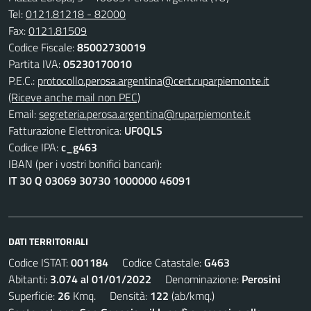
Tel:
0121.81218 - 82000
Fax:
0121.81509
Codice Fiscale:
85002730019
Partita IVA:
05230170010
P.E.C.:
protocollo.perosa.argentina@cert.ruparpiemonte.it
(Riceve anche mail non PEC)
Email:
segreteria.perosa.argentina@ruparpiemonte.it
Fatturazione Elettronica:
UF0QLS
Codice IPA:
c_g463
IBAN (per i vostri bonifici bancari):
IT 30 Q 03069 30730 1000000 46091
DATI TERRITORIALI
Codice ISTAT:
001184
Codice Catastale:
G463
Abitanti:
3.074 al 01/01/2022
Denominazione:
Perosini
Superficie:
26
Kmq. Densità:
122
(ab/kmq.)