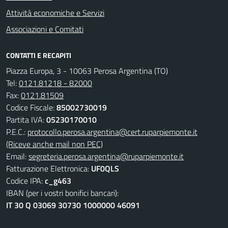
Attività economiche e Servizi
Associazioni e Comitati
CONTATTI E RECAPITI
Piazza Europa, 3 - 10063 Perosa Argentina (TO)
Tel:
0121.81218 - 82000
Fax:
0121.81509
Codice Fiscale:
85002730019
Partita IVA:
05230170010
P.E.C.:
protocollo.perosa.argentina@cert.ruparpiemonte.it
(Riceve anche mail non PEC)
Email:
segreteria.perosa.argentina@ruparpiemonte.it
Fatturazione Elettronica:
UF0QLS
Codice IPA:
c_g463
IBAN (per i vostri bonifici bancari):
IT 30 Q 03069 30730 1000000 46091