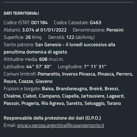
DATI TERRITORIALI
Codice ISTAT:
001184
Codice Catastale:
G463
Abitanti:
3.074 al 01/01/2022
Denominazione:
Perosini
Superficie:
26
Kmq. Densità:
122
(ab/kmq.)
Santo patrono:
San Genesio - il lunedì successivo alla
penultima domenica di agosto
Altitudine media:
608
m.s.l.m.
Latitudine:
44° 57' 30''
Longitudine:
7° 11' 31''
Comuni limitrofi:
Pomaretto, Inverso Pinasca, Pinasca, Perrero,
Roure, Coazze, Giaveno
Frazioni e borgate:
Baisa, Brandoneugna, Breirè, Bressi,
Chialme, Ciabot, Ciampano, Ciapella, Jartousiere, Lageard,
Passoir, Prageria, Rio Agrevo, Saretto, Selvaggio, Torano
Responsabile della protezione dei dati (D.P.O.)
Email:
privacy.perosa.argentina@ruparpiemonte.it