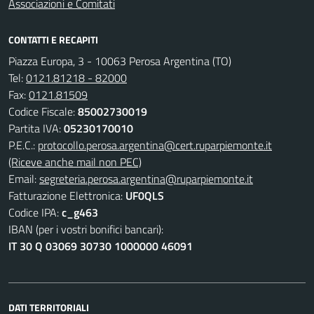
Associazioni e Comitati
CONTATTI E RECAPITI
Piazza Europa, 3 - 10063 Perosa Argentina (TO)
Tel:
0121.81218 - 82000
Fax:
0121.81509
Codice Fiscale:
85002730019
Partita IVA:
05230170010
P.E.C.:
protocollo.perosa.argentina@cert.ruparpiemonte.it
(Riceve anche mail non PEC)
Email:
segreteria.perosa.argentina@ruparpiemonte.it
Fatturazione Elettronica:
UF0QLS
Codice IPA:
c_g463
IBAN (per i vostri bonifici bancari):
IT 30 Q 03069 30730 1000000 46091
DATI TERRITORIALI