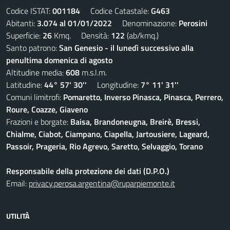
Codice ISTAT:
001184
Codice Catastale:
G463
Abitanti:
3.074 al 01/01/2022
Denominazione:
Perosini
Superficie:
26
Kmq. Densità:
122
(ab/kmq.)
Santo patrono:
San Genesio - il lunedì successivo alla
penultima domenica di agosto
Altitudine media:
608
m.s.l.m.
Latitudine:
44° 57' 30''
Longitudine:
7° 11' 31''
Comuni limitrofi:
Pomaretto, Inverso Pinasca, Pinasca, Perrero,
Roure, Coazze, Giaveno
Frazioni e borgate:
Baisa, Brandoneugna, Breirè, Bressi,
Chialme, Ciabot, Ciampano, Ciapella, Jartousiere, Lageard,
Passoir, Prageria, Rio Agrevo, Saretto, Selvaggio, Torano
Responsabile della protezione dei dati (D.P.O.)
Email:
privacy.perosa.argentina@ruparpiemonte.it
UTILITÀ