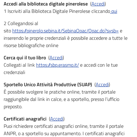
Accedi alla biblioteca digitale pinerolese
(
Accedi
)
1 Iscriviti alla Biblioteca Digitale Pinerolese cliccando
qui
2 Collegandosi al
sito
https://pinerolo.sebina.it/SebinaOpac/Opac.do?sysb=
e
inserendo le proprie credenziali è possibile accedere a tutte le
risorse bibliografiche online
Cerca qui il tuo libro
(
Accedi
)
Collegati al link
https://sbp.erasmo.it/
e accedi con le tue
credenziali
Sportello Unico Attività Produttive (SUAP)
(
Accedi
)
È possibile svolgere le pratiche online, tramite il portale
raggiungibile dal link in calce, e a sportello, presso l’ufficio
preposto.
Certificati anagrafici
(
Accedi
)
Puoi richiedere certificati anagrafici online, tramite il portale
ANPR, o a sportello su appuntamento. I certificati anagrafici