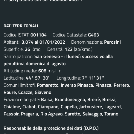
DATI TERRITORIALI
Codice ISTAT:
001184
Codice Catastale:
G463
Abitanti:
3.074 al 01/01/2022
Denominazione:
Perosini
Superficie:
26
Kmq. Densità:
122
(ab/kmq.)
Santo patrono:
San Genesio - il lunedì successivo alla
penultima domenica di agosto
Altitudine media:
608
m.s.l.m.
Latitudine:
44° 57' 30''
Longitudine:
7° 11' 31''
Comuni limitrofi:
Pomaretto, Inverso Pinasca, Pinasca, Perrero,
Roure, Coazze, Giaveno
Frazioni e borgate:
Baisa, Brandoneugna, Breirè, Bressi,
Chialme, Ciabot, Ciampano, Ciapella, Jartousiere, Lageard,
Passoir, Prageria, Rio Agrevo, Saretto, Selvaggio, Torano
Responsabile della protezione dei dati (D.P.O.)