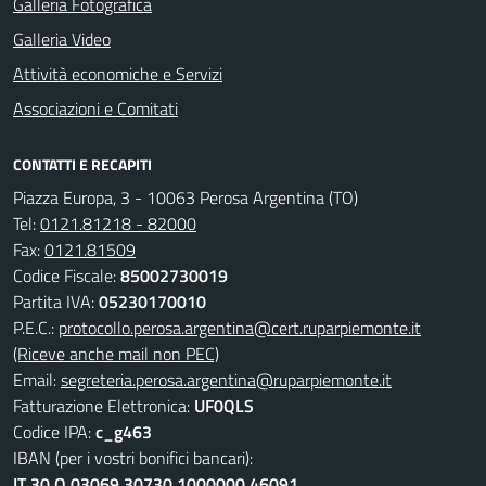
Galleria Fotografica
Galleria Video
Attività economiche e Servizi
Associazioni e Comitati
CONTATTI E RECAPITI
Piazza Europa, 3 - 10063 Perosa Argentina (TO)
Tel:
0121.81218 - 82000
Fax:
0121.81509
Codice Fiscale:
85002730019
Partita IVA:
05230170010
P.E.C.:
protocollo.perosa.argentina@cert.ruparpiemonte.it
(Riceve anche mail non PEC)
Email:
segreteria.perosa.argentina@ruparpiemonte.it
Fatturazione Elettronica:
UF0QLS
Codice IPA:
c_g463
IBAN (per i vostri bonifici bancari):
IT 30 Q 03069 30730 1000000 46091