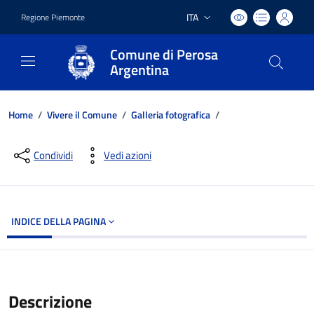
ITA
Regione Piemonte
Lingua attiva:
Comune di Perosa
Argentina
Home
/
Vivere il Comune
/
Galleria fotografica
/
Dettagli del documento
Condividi
Vedi azioni
INDICE DELLA PAGINA
Descrizione