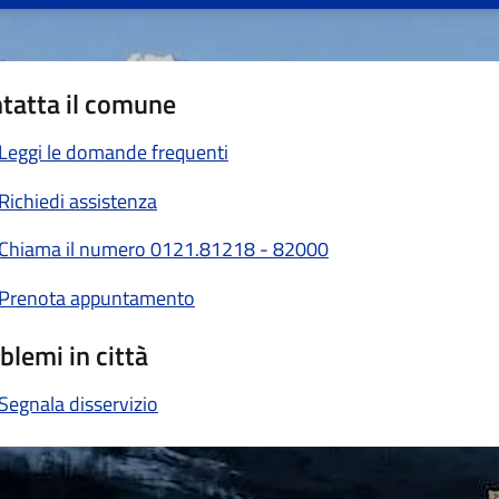
tatta il comune
Leggi le domande frequenti
Richiedi assistenza
Chiama il numero 0121.81218 - 82000
Prenota appuntamento
blemi in città
Segnala disservizio