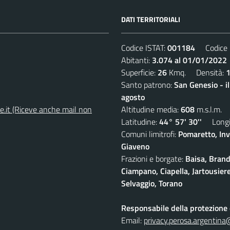
DATI TERRITORIALI
Codice ISTAT:
001184
Codice C
Abitanti:
3.074 al 01/01/2022
Superficie:
26
Kmq. Densità:
Santo patrono:
San Genesio - i
agosto
e.it (Riceve anche mail non
Altitudine media:
608
m.s.l.m.
Latitudine:
44° 57' 30''
Longit
Comuni limitrofi:
Pomaretto, Inv
Giaveno
Frazioni e borgate:
Baisa, Brand
Ciampano, Ciapella, Jartousiere
Selvaggio, Torano
Responsabile della protezione d
Email:
privacy.perosa.argentina