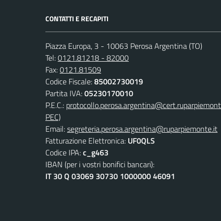
CONTATTI E RECAPITI
Piazza Europa, 3 - 10063 Perosa Argentina (TO)
Tel:
0121.81218 - 82000
Fax:
0121.81509
Codice Fiscale:
85002730019
Partita IVA:
05230170010
P.E.C.:
protocollo.perosa.argentina@cert.ruparpiemont
PEC)
Email:
segreteria.perosa.argentina@ruparpiemonte.it
Fatturazione Elettronica:
UF0QLS
Codice IPA:
c_g463
IBAN (per i vostri bonifici bancari):
IT 30 Q 03069 30730 1000000 46091