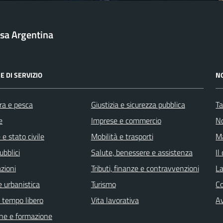
sa Argentina
E DI SERVIZIO
N
ra e pesca
Giustizia e sicurezza pubblica
Ta
e
Imprese e commercio
No
e stato civile
Mobilità e trasporti
Ma
ubblici
Salute, benessere e assistenza
Il
zioni
Tributi, finanze e contravvenzioni
La
 urbanistica
Turismo
C
e tempo libero
Vita lavorativa
Av
ne e formazione