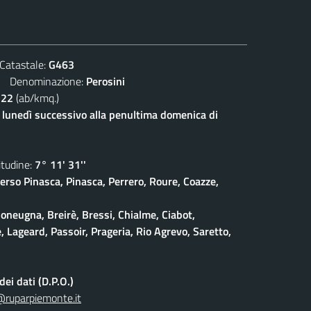
atastale:
G463
Denominazione:
Perosini
122
(ab/kmq.)
l lunedì successivo alla penultima domenica di
udine:
7° 11' 31''
erso Pinasca, Pinasca, Perrero, Roure, Coazze,
oneugna, Breirè, Bressi, Chialme, Ciabot,
, Lageard, Passoir, Prageria, Rio Agrevo, Saretto,
ei dati (D.P.O.)
@ruparpiemonte.it