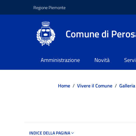
Regione Piemonte
Comune di Peros
Amministrazione
Novità
Servi
Home
/
Vivere il Comune
/
Galleria
Dettagli del d
INDICE DELLA PAGINA