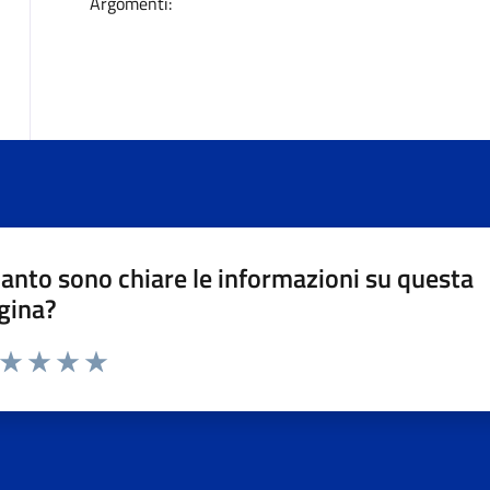
Argomenti:
anto sono chiare le informazioni su questa
gina?
a da 1 a 5 stelle la pagina
ta 1 stelle su 5
Valuta 2 stelle su 5
Valuta 3 stelle su 5
Valuta 4 stelle su 5
Valuta 5 stelle su 5