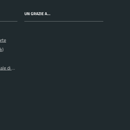
UN GRAZIE A...
orte
k)
le di Origine