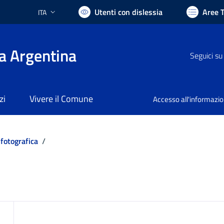
Utenti con dislessia
Aree 
ITA
Lingua attiva:
a Argentina
Seguici su
zi
Vivere il Comune
Accesso all'informazi
 fotografica
/
ocumento