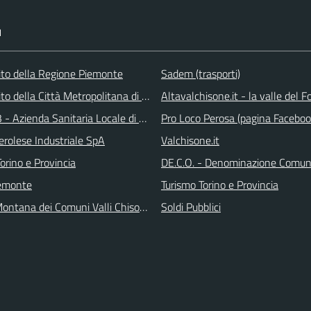
I
 sito della Regione Piemonte
Sadem (trasporti)
 sito della Città Metropolitana di Torino
Altavalchisone.it - la valle del F
 - Azienda Sanitaria Locale di Collegno e Pinerolo
Pro Loco Perosa (pagina Faceboo
erolese Industriale SpA
Valchisone.it
orino e Provincia
DE.C.O. - Denominazione Comuna
emonte
Turismo Torino e Provincia
ontana dei Comuni Valli Chisone e Germanasca
Soldi Pubblici