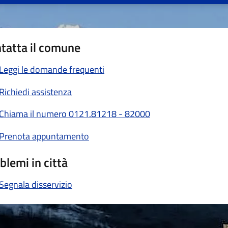
tatta il comune
Leggi le domande frequenti
Richiedi assistenza
Chiama il numero 0121.81218 - 82000
Prenota appuntamento
blemi in città
Segnala disservizio