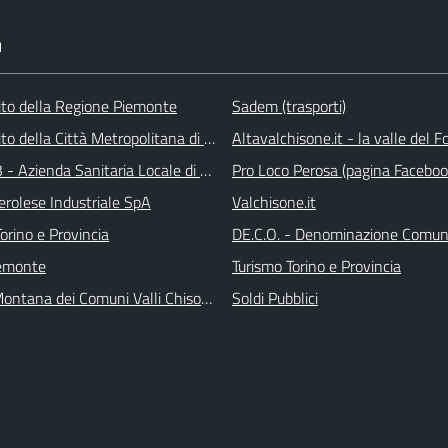
I
 sito della Regione Piemonte
Sadem (trasporti)
 sito della Città Metropolitana di Torino
Altavalchisone.it - la valle del F
 - Azienda Sanitaria Locale di Collegno e Pinerolo
Pro Loco Perosa (pagina Faceboo
erolese Industriale SpA
Valchisone.it
orino e Provincia
DE.C.O. - Denominazione Comuna
emonte
Turismo Torino e Provincia
ontana dei Comuni Valli Chisone e Germanasca
Soldi Pubblici