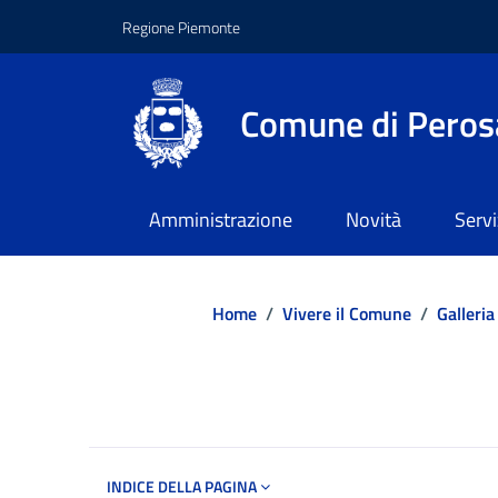
Regione Piemonte
Comune di Peros
Amministrazione
Novità
Servi
Home
/
Vivere il Comune
/
Galleria
Dettagli del d
INDICE DELLA PAGINA