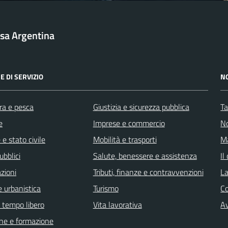
sa Argentina
E DI SERVIZIO
N
ra e pesca
Giustizia e sicurezza pubblica
Ta
e
Imprese e commercio
No
e stato civile
Mobilità e trasporti
Ma
ubblici
Salute, benessere e assistenza
Il
zioni
Tributi, finanze e contravvenzioni
La
 urbanistica
Turismo
C
e tempo libero
Vita lavorativa
Av
ne e formazione