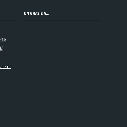
UN GRAZIE A...
orte
k)
le di Origine