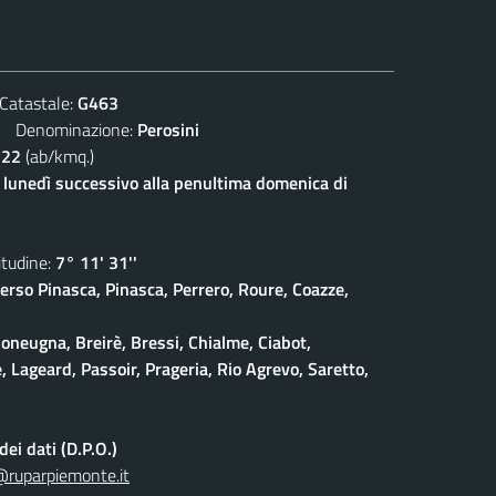
atastale:
G463
Denominazione:
Perosini
122
(ab/kmq.)
l lunedì successivo alla penultima domenica di
udine:
7° 11' 31''
erso Pinasca, Pinasca, Perrero, Roure, Coazze,
oneugna, Breirè, Bressi, Chialme, Ciabot,
, Lageard, Passoir, Prageria, Rio Agrevo, Saretto,
ei dati (D.P.O.)
@ruparpiemonte.it