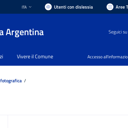
Utenti con dislessia
Aree 
ITA
Lingua attiva:
a Argentina
Seguici su
zi
Vivere il Comune
Accesso all'informazi
 fotografica
/
ocumento