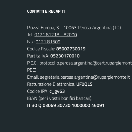
CONTATTI E RECAPITI
Piazza Europa, 3 - 10063 Perosa Argentina (TO)
Tel:
0121.81218 - 82000
Fax:
0121.81509
Codice Fiscale:
85002730019
Partita IVA:
05230170010
P.E.C.:
protocollo.perosa.argentina@cert.ruparpiemont
PEC)
Email:
segreteria.perosa.argentina@ruparpiemonte.it
Fatturazione Elettronica:
UF0QLS
Codice IPA:
c_g463
IBAN (per i vostri bonifici bancari):
IT 30 Q 03069 30730 1000000 46091