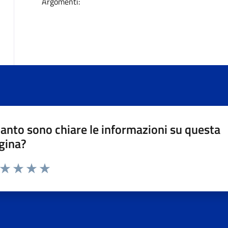
Argomenti:
anto sono chiare le informazioni su questa
gina?
a da 1 a 5 stelle la pagina
ta 1 stelle su 5
Valuta 2 stelle su 5
Valuta 3 stelle su 5
Valuta 4 stelle su 5
Valuta 5 stelle su 5