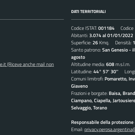
DATI TERRITORIALI
Codice ISTAT:
001184
Codice C
Abitanti:
3.074 al 01/01/2022
Superficie:
26
Kmq. Densità:
Santo patrono:
San Genesio - i
agosto
e.it (Riceve anche mail non
Altitudine media:
608
m.s.l.m.
Latitudine:
44° 57' 30''
Longit
Comuni limitrofi:
Pomaretto, Inv
Giaveno
Frazioni e borgate:
Baisa, Brand
Ciampano, Ciapella, Jartousiere
Selvaggio, Torano
Responsabile della protezione d
Email:
privacy.perosa.argentina