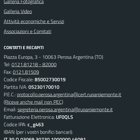
Galleria Fotografica
Galleria Video
Attività economiche e Servizi
Associazioni e Comitati
CONTATTI E RECAPITI
Piazza Europa, 3 - 10063 Perosa Argentina (TO)
Tel:
0121.81218 - 82000
Fax:
0121.81509
Codice Fiscale:
85002730019
Partita IVA:
05230170010
P.E.C.:
protocollo.perosa.argentina@cert.ruparpiemonte.it
(Riceve anche mail non PEC)
Email:
segreteria.perosa.argentina@ruparpiemonte.it
Fatturazione Elettronica:
UF0QLS
Codice IPA:
c_g463
IBAN (per i vostri bonifici bancari):
IT 30 Q 03069 30730 1000000 46091