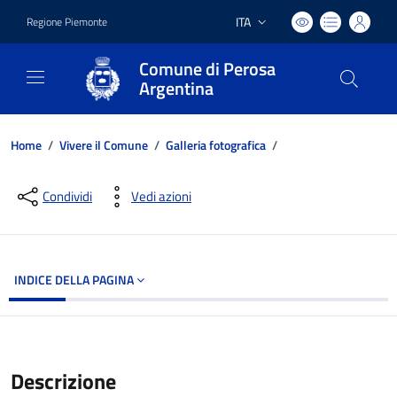
ITA
Regione Piemonte
Lingua attiva:
Comune di Perosa
Argentina
Home
/
Vivere il Comune
/
Galleria fotografica
/
Dettagli del documento
Condividi
Vedi azioni
INDICE DELLA PAGINA
Descrizione