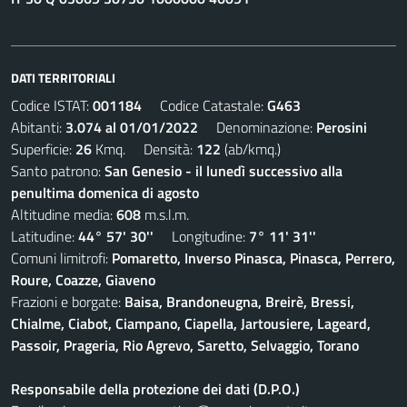
DATI TERRITORIALI
Codice ISTAT:
001184
Codice Catastale:
G463
Abitanti:
3.074 al 01/01/2022
Denominazione:
Perosini
Superficie:
26
Kmq. Densità:
122
(ab/kmq.)
Santo patrono:
San Genesio - il lunedì successivo alla
penultima domenica di agosto
Altitudine media:
608
m.s.l.m.
Latitudine:
44° 57' 30''
Longitudine:
7° 11' 31''
Comuni limitrofi:
Pomaretto, Inverso Pinasca, Pinasca, Perrero,
Roure, Coazze, Giaveno
Frazioni e borgate:
Baisa, Brandoneugna, Breirè, Bressi,
Chialme, Ciabot, Ciampano, Ciapella, Jartousiere, Lageard,
Passoir, Prageria, Rio Agrevo, Saretto, Selvaggio, Torano
Responsabile della protezione dei dati (D.P.O.)