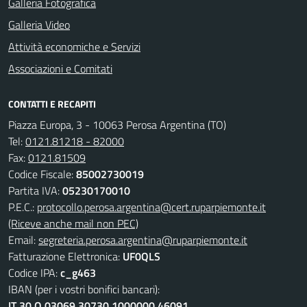
Galleria Fotografica
Galleria Video
Attività economiche e Servizi
Associazioni e Comitati
CONTATTI E RECAPITI
Piazza Europa, 3 - 10063 Perosa Argentina (TO)
Tel:
0121.81218 - 82000
Fax:
0121.81509
Codice Fiscale:
85002730019
Partita IVA:
05230170010
P.E.C.:
protocollo.perosa.argentina@cert.ruparpiemonte.it
(Riceve anche mail non PEC)
Email:
segreteria.perosa.argentina@ruparpiemonte.it
Fatturazione Elettronica:
UF0QLS
Codice IPA:
c_g463
IBAN (per i vostri bonifici bancari):
IT 30 Q 03069 30730 1000000 46091