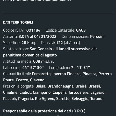
DATI TERRITORIALI
Codice ISTAT:
001184
Codice Catastale:
G463
Abitanti:
3.074 al 01/01/2022
Denominazione:
Perosini
Superficie:
26
Kmq. Densità:
122
(ab/kmq.)
Santo patrono:
San Genesio - il lunedì successivo alla
penultima domenica di agosto
Altitudine media:
608
m.s.l.m.
Latitudine:
44° 57' 30''
Longitudine:
7° 11' 31''
Comuni limitrofi:
Pomaretto, Inverso Pinasca, Pinasca, Perrero,
Roure, Coazze, Giaveno
Frazioni e borgate:
Baisa, Brandoneugna, Breirè, Bressi,
Chialme, Ciabot, Ciampano, Ciapella, Jartousiere, Lageard,
Passoir, Prageria, Rio Agrevo, Saretto, Selvaggio, Torano
Responsabile della protezione dei dati (D.P.O.)