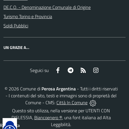
DE.C.O. - Denominazione Comunale di Origine
Turismo Torino e Provincia
Soldi Pubblici
UN GRAZIE A...
Facebook
Telegram
RSS
Instagram
Seguici su
©
2026
Comune di
Perosa Argentina
- Tutti i diritti riservati
- I contenuti del sito, testi e immagini sono di proprietà del
Comune - CMS:
Città In Comune
Questo sito utilizza, nella versione per UTENTI CON
DISLESSIA,
Biancoenero ®
, una font italiana ad Alta
Leggibilità.
Reimposta