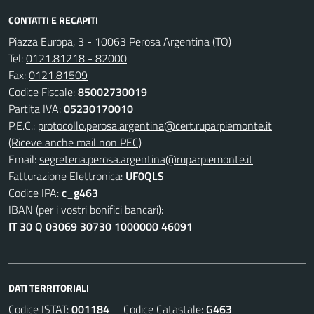
CONTATTI E RECAPITI
Piazza Europa, 3 - 10063 Perosa Argentina (TO)
Tel:
0121.81218 - 82000
Fax:
0121.81509
Codice Fiscale:
85002730019
Partita IVA:
05230170010
P.E.C.:
protocollo.perosa.argentina@cert.ruparpiemonte.it
(Riceve anche mail non PEC)
Email:
segreteria.perosa.argentina@ruparpiemonte.it
Fatturazione Elettronica:
UF0QLS
Codice IPA:
c_g463
IBAN (per i vostri bonifici bancari):
IT 30 Q 03069 30730 1000000 46091
DATI TERRITORIALI
Codice ISTAT:
001184
Codice Catastale:
G463