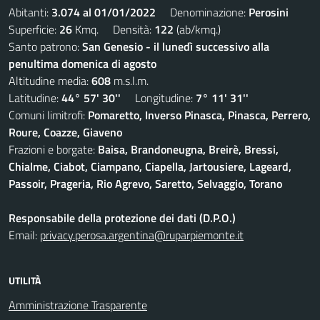
Abitanti:
3.074 al 01/01/2022
Denominazione:
Perosini
Superficie:
26
Kmq. Densità:
122
(ab/kmq.)
Santo patrono:
San Genesio - il lunedì successivo alla
penultima domenica di agosto
Altitudine media:
608
m.s.l.m.
Latitudine:
44° 57' 30''
Longitudine:
7° 11' 31''
Comuni limitrofi:
Pomaretto, Inverso Pinasca, Pinasca, Perrero,
Roure, Coazze, Giaveno
Frazioni e borgate:
Baisa, Brandoneugna, Breirè, Bressi,
Chialme, Ciabot, Ciampano, Ciapella, Jartousiere, Lageard,
Passoir, Prageria, Rio Agrevo, Saretto, Selvaggio, Torano
Responsabile della protezione dei dati (D.P.O.)
Email:
privacy.perosa.argentina@ruparpiemonte.it
UTILITÀ
Amministrazione Trasparente