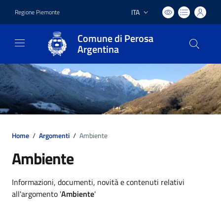
ITA
Regione Piemonte
Lingua attiva:
Comune di Perosa
Argentina
Home
/
Argomenti
/
Ambiente
Ambiente
Dettagli argomento
Informazioni, documenti, novità e contenuti relativi
all'argomento '
Ambiente
'