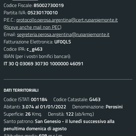
Codice Fiscale:
85002730019
Partita IVA:
05230170010
P.E.C.:
protocollo.perosa.argentina@cert.ruparpiemonte.it
(Riceve anche mail non PEC)
Email:
segreteria.perosa.argentina@ruparpiemonte.it
Fatturazione Elettronica:
UF0QLS
Codice IPA:
c_g463
IBAN (per i vostri bonifici bancari):
IT 30 Q 03069 30730 1000000 46091
DATI TERRITORIALI
Codice ISTAT:
001184
Codice Catastale:
G463
Abitanti:
3.074 al 01/01/2022
Denominazione:
Perosini
Superficie:
26
Kmq. Densità:
122
(ab/kmq.)
Santo patrono:
San Genesio - il lunedì successivo alla
penultima domenica di agosto
Altitudine media:
608
m.s.l.m.